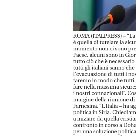
ROMA (ITALPRESS) – “La p
è quella di tutelare la sic
momento non ci sono preoc
Paese, alcuni sono in Gior
tutto ciò che è necessario 
tutti gli italiani sanno ch
l’evacuazione di tutti i no
faremo in modo che tutti c
fare nella massima sicurez
i nostri connazionali”. Cos
margine della riunione di
Farnesina. “L’Italia – ha a
politica in Siria. Chiedia
a iniziare da quella crist
confronto in corso a Doh
per una soluzione politic