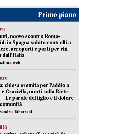
Primo piano
ica
nti, nuovo scontro Roma-
d: in Spagna subito controlli a
iere, aeroporti e porti per chi
 dall’Italia
azione web
lore
: chiesa gremita per l'addio a
 e Graziella, morti sulla Rieti-
 – Le parole del figlio e il dolore
 comunità
ssandro Tabarrani
lità