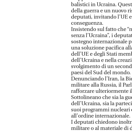
balistici in Ucraina. Ques
della guerra e un nuovo ri
deputati, invitando l’UE e 
conseguenza.
Insistendo sul fatto che 
senza l’Ucraina”, i deputa
sostegno internazionale p
una soluzione pacifica al
dell’UE e degli Stati memb
dell’Ucraina e nella creaz
svolgimento di un second
paesi del Sud del mondo.
Denunciando l’Iran, la Bie
militare alla Russia, il P
rafforzare ulteriormente i
Sottolineano che sia la gu
dell’Ucraina, sia la partec
suoi programmi nucleari e
all’ordine internazionale.
I deputati chiedono inoltre
militare o al materiale di