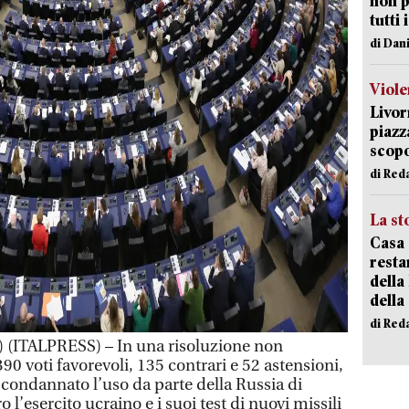
non p
tutti 
di Dan
Viole
Livor
piazz
scopo
di Red
La st
Casa 
resta
della
della
di Red
ITALPRESS) – In una risoluzione non
390 voti favorevoli, 135 contrari e 52 astensioni,
condannato l’uso da parte della Russia di
l’esercito ucraino e i suoi test di nuovi missili