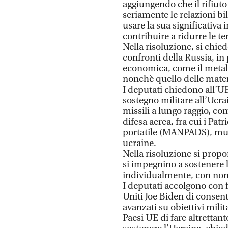
aggiungendo che il rifiut
seriamente le relazioni bi
usare la sua significativa
contribuire a ridurre le t
Nella risoluzione, si chie
confronti della Russia, in
economica, come il metall
nonchè quello delle mate
I deputati chiedono all’UE 
sostegno militare all’Ucrai
missili a lungo raggio, co
difesa aerea, fra cui i Pat
portatile (MANPADS), mun
ucraine.
Nella risoluzione si propo
si impegnino a sostenere 
individualmente, con non
I deputati accolgono con f
Uniti Joe Biden di consenti
avanzati su obiettivi milit
Paesi UE di fare altrettan