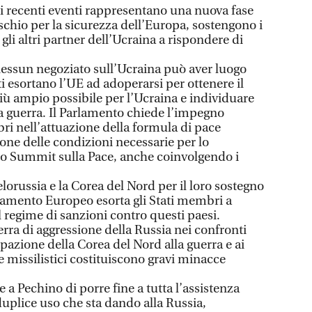
ti recenti eventi rappresentano una nuova fase
schio per la sicurezza dell’Europa, sostengono i
gli altri partner dell’Ucraina a rispondere di
“nessun negoziato sull’Ucraina può aver luogo
ti esortano l’UE ad adoperarsi per ottenere il
iù ampio possibile per l’Ucraina e individuare
la guerra. Il Parlamento chiede l’impegno
ri nell’attuazione della formula di pace
ione delle condizioni necessarie per lo
o Summit sulla Pace, anche coinvolgendo i
lorussia e la Corea del Nord per il loro sostegno
arlamento Europeo esorta gli Stati membri a
l regime di sanzioni contro questi paesi.
erra di aggressione della Russia nei confronti
ipazione della Corea del Nord alla guerra e ai
 missilistici costituiscono gravi minacce
 a Pechino di porre fine a tutta l’assistenza
 duplice uso che sta dando alla Russia,