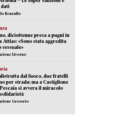
erdona – Le super sanzioni e
i dati
ilo Renzullo
nza
no, diciottenne presa a pugni in
a Attias: «Sono stata aggredita
 sessuale»
azione Livorno
oria
distrutta dal fuoco, due fratelli
no per strada: ma a Castiglione
 Pescaia si avvera il miracolo
 solidarietà
azione Grosseto