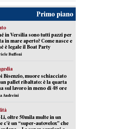
Primo piano
nto
é in Versilia sono tutti pazzi per
sta in mare aperto? Come nasce e
é è legale il Boat Party
riele Buffoni
agedia
 Bisenzio, muore schiacciato
 un pallet ribaltato: è la quarta
ma sul lavoro in meno di 48 ore
na Andreini
lità
-Li, oltre 50mila multe in un
e c’è un “super-autovelox” che