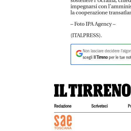
sostenere l’Ucraina, chied
impegnarsi con l’amminis
la cooperazione transatlan
– Foto IPA Agency –
(ITALPRESS).
Non lasciare decidere l'algor
scegli
Il Tirreno
per le tue not
Redazione
Scriveteci
P