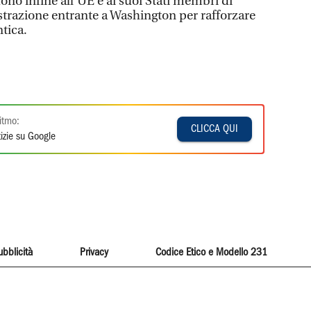
ono infine all’UE e ai suoi Stati membri di
trazione entrante a Washington per rafforzare
tica.
itmo:
CLICCA QUI
izie su Google
ubblicità
Privacy
Codice Etico e Modello 231