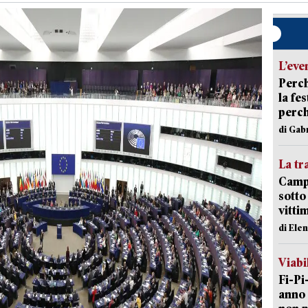
L’eve
Perch
la fe
perch
di Gab
La tr
Campi
sotto
vitti
di Ele
Viabi
Fi-Pi
anno 