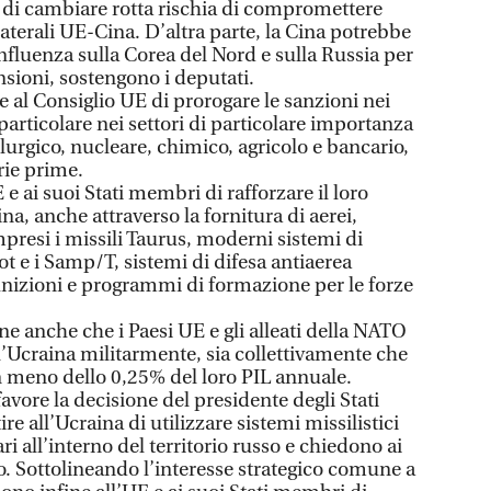
o di cambiare rotta rischia di compromettere
laterali UE-Cina. D’altra parte, la Cina potrebbe
 influenza sulla Corea del Nord e sulla Russia per
ensioni, sostengono i deputati.
de al Consiglio UE di prorogare le sanzioni nei
 particolare nei settori di particolare importanza
urgico, nucleare, chimico, agricolo e bancario,
rie prime.
e ai suoi Stati membri di rafforzare il loro
na, anche attraverso la fornitura di aerei,
mpresi i missili Taurus, moderni sistemi di
riot e i Samp/T, sistemi di difesa antiaerea
izioni e programmi di formazione per le forze
ne anche che i Paesi UE e gli alleati della NATO
l’Ucraina militarmente, sia collettivamente che
 meno dello 0,25% del loro PIL annuale.
avore la decisione del presidente degli Stati
re all’Ucraina di utilizzare sistemi missilistici
ari all’interno del territorio russo e chiedono ai
to. Sottolineando l’interesse strategico comune a