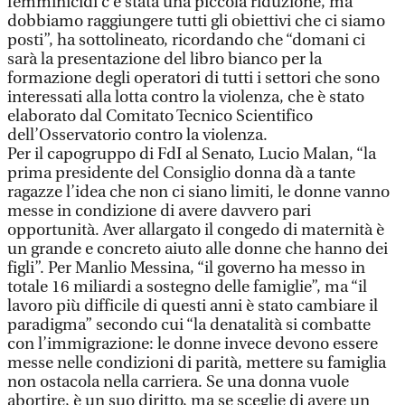
femminicidi c’è stata una piccola riduzione, ma
dobbiamo raggiungere tutti gli obiettivi che ci siamo
posti”, ha sottolineato, ricordando che “domani ci
sarà la presentazione del libro bianco per la
formazione degli operatori di tutti i settori che sono
interessati alla lotta contro la violenza, che è stato
elaborato dal Comitato Tecnico Scientifico
dell’Osservatorio contro la violenza.
Per il capogruppo di FdI al Senato, Lucio Malan, “la
prima presidente del Consiglio donna dà a tante
ragazze l’idea che non ci siano limiti, le donne vanno
messe in condizione di avere davvero pari
opportunità. Aver allargato il congedo di maternità è
un grande e concreto aiuto alle donne che hanno dei
figli”. Per Manlio Messina, “il governo ha messo in
totale 16 miliardi a sostegno delle famiglie”, ma “il
lavoro più difficile di questi anni è stato cambiare il
paradigma” secondo cui “la denatalità si combatte
con l’immigrazione: le donne invece devono essere
messe nelle condizioni di parità, mettere su famiglia
non ostacola nella carriera. Se una donna vuole
abortire, è un suo diritto, ma se sceglie di avere un