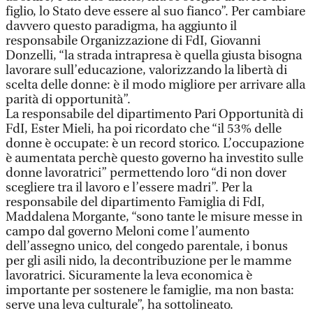
figlio, lo Stato deve essere al suo fianco”. Per cambiare
davvero questo paradigma, ha aggiunto il
responsabile Organizzazione di FdI, Giovanni
Donzelli, “la strada intrapresa è quella giusta bisogna
lavorare sull’educazione, valorizzando la libertà di
scelta delle donne: è il modo migliore per arrivare alla
parità di opportunità”.
La responsabile del dipartimento Pari Opportunità di
FdI, Ester Mieli, ha poi ricordato che “il 53% delle
donne è occupate: è un record storico. L’occupazione
è aumentata perchè questo governo ha investito sulle
donne lavoratrici” permettendo loro “di non dover
scegliere tra il lavoro e l’essere madri”. Per la
responsabile del dipartimento Famiglia di FdI,
Maddalena Morgante, “sono tante le misure messe in
campo dal governo Meloni come l’aumento
dell’assegno unico, del congedo parentale, i bonus
per gli asili nido, la decontribuzione per le mamme
lavoratrici. Sicuramente la leva economica è
importante per sostenere le famiglie, ma non basta:
serve una leva culturale”, ha sottolineato.