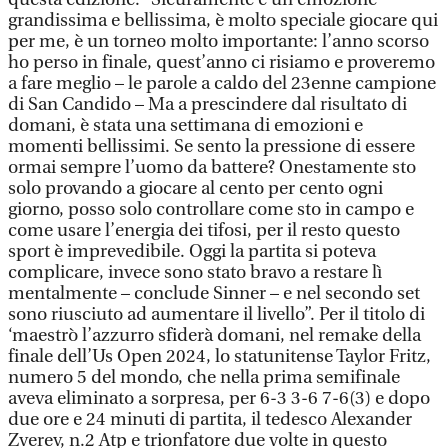
grandissima e bellissima, è molto speciale giocare qui
per me, è un torneo molto importante: l’anno scorso
ho perso in finale, quest’anno ci risiamo e proveremo
a fare meglio – le parole a caldo del 23enne campione
di San Candido – Ma a prescindere dal risultato di
domani, è stata una settimana di emozioni e
momenti bellissimi. Se sento la pressione di essere
ormai sempre l’uomo da battere? Onestamente sto
solo provando a giocare al cento per cento ogni
giorno, posso solo controllare come sto in campo e
come usare l’energia dei tifosi, per il resto questo
sport è imprevedibile. Oggi la partita si poteva
complicare, invece sono stato bravo a restare lì
mentalmente – conclude Sinner – e nel secondo set
sono riusciuto ad aumentare il livello”. Per il titolo di
‘maestrò l’azzurro sfiderà domani, nel remake della
finale dell’Us Open 2024, lo statunitense Taylor Fritz,
numero 5 del mondo, che nella prima semifinale
aveva eliminato a sorpresa, per 6-3 3-6 7-6(3) e dopo
due ore e 24 minuti di partita, il tedesco Alexander
Zverev, n.2 Atp e trionfatore due volte in questo