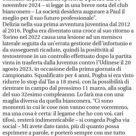
novembre 2024 – si legge in una breve nota del club
bianconero – La società desidera augurare a Paul il
meglio per il suo futuro professionale”.
Delizia nella sua prima avventura juventina dal 2012
al 2016, Pogba era diventato una croce al suo ritorno a
Torino nel 2022 causa una lesione ad un menisco
laterale seguita da un’errata gestione dell’infortunio e
da susseguenti ricadute, quindi la positività al
testosterone in un controllo effettuato dopo la partita
vinta in trasferta dalla Juventus contro l’Udinese il 20
agosto 2023, in occasione della prima giornata di
campionato. Squalificato per 4 anni, Pogba si era visto
ridurre lo stop dal Tas a 18 mesi, con la possibilità di
rientrare in campo dal prossimo 11 marzo, alla soglia
del suo 32esimo compleanno. Lo farà ma con una
maglia diversa da quella bianconera. “Ci sono
momenti in cui le cose non vanno come vorremmo,
ma una cosa è certa: il legame che ho con voi, cari
tifosi, resterà indimenticabile – si congeda Pogba via
social – Mi avete dato tanto, più di quanto possa
esprimere a parole, e porterò sempre con me tutto