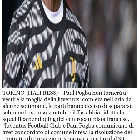
TORINO (ITALPRESS) – Paul Pogba non tornerà a
vestire la maglia della Juventus: com’era nell’aria da
alcune settimane, le parti hanno deciso di separarsi
sebbene lo scorso 7 ottobre il Tas abbia ridotto la
squalifica per doping del centrocampista francese.
“Juventus Football Club e Paul Pogba comunicano di
aver concordato di comune intesa la risoluzione del
contratto di prestazione sportiva, a partire dal 30