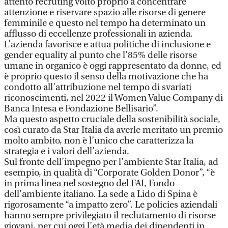
attento recruting volto proprio a concentrare
attenzione e riservare spazio alle risorse di genere
femminile e questo nel tempo ha determinato un
afflusso di eccellenze professionali in azienda.
L’azienda favorisce e attua politiche di inclusione e
gender equality al punto che l’85% delle risorse
umane in organico è oggi rappresentato da donne, ed
è proprio questo il senso della motivazione che ha
condotto all’attribuzione nel tempo di svariati
riconoscimenti, nel 2022 il Women Value Company di
Banca Intesa e Fondazione Bellisario”.
Ma questo aspetto cruciale della sostenibilità sociale,
così curato da Star Italia da averle meritato un premio
molto ambito, non è l’unico che caratterizza la
strategia e i valori dell’azienda.
Sul fronte dell’impegno per l’ambiente Star Italia, ad
esempio, in qualità di “Corporate Golden Donor”, “è
in prima linea nel sostegno del FAI, Fondo
dell’ambiente italiano. La sede a Lido di Spina è
rigorosamente “a impatto zero”. Le policies aziendali
hanno sempre privilegiato il reclutamento di risorse
giovani, per cui oggi l’età media dei dipendenti in