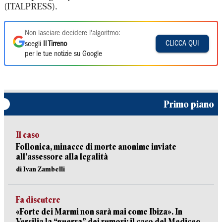
(ITALPRESS).
Non lasciare decidere l'algoritmo:
CLICCA QUI
scegli
Il Tirreno
per le tue notizie su Google
Primo piano
Il caso
Follonica, minacce di morte anonime inviate
all’assessore alla legalità
di Ivan Zambelli
Fa discutere
«Forte dei Marmi non sarà mai come Ibiza». In
Versilia la “guerra” dei rumori: il caso del Mediceo