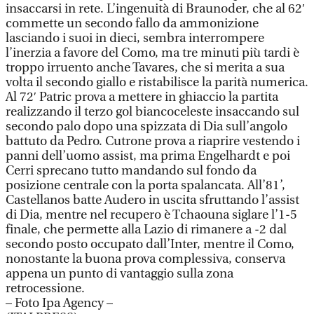
insaccarsi in rete. L’ingenuità di Braunoder, che al 62′
commette un secondo fallo da ammonizione
lasciando i suoi in dieci, sembra interrompere
l’inerzia a favore del Como, ma tre minuti più tardi è
troppo irruento anche Tavares, che si merita a sua
volta il secondo giallo e ristabilisce la parità numerica.
Al 72′ Patric prova a mettere in ghiaccio la partita
realizzando il terzo gol biancoceleste insaccando sul
secondo palo dopo una spizzata di Dia sull’angolo
battuto da Pedro. Cutrone prova a riaprire vestendo i
panni dell’uomo assist, ma prima Engelhardt e poi
Cerri sprecano tutto mandando sul fondo da
posizione centrale con la porta spalancata. All’81’,
Castellanos batte Audero in uscita sfruttando l’assist
di Dia, mentre nel recupero è Tchaouna siglare l’1-5
finale, che permette alla Lazio di rimanere a -2 dal
secondo posto occupato dall’Inter, mentre il Como,
nonostante la buona prova complessiva, conserva
appena un punto di vantaggio sulla zona
retrocessione.
– Foto Ipa Agency –