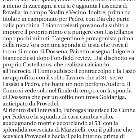
a meno di Zaccagni, a cui si è aggiunta l’assenza di
Rovella: in campo Noslin e Vecino. Inoltre, prima da
titolare in campionato per Pedro, con Dia che parte
dalla panchina. I biancocelesti provano da subito a
imporre il proprio ritmo e a pungere con Castellanos
dopo pochi minuti. L’argentino è protagonista prima
della mezz’ora con una sponda di testa che trova il
tocco di mano di Dossena: Pairetto assegna il rigore ai
biancocelesti dopo l’on-field review. Dal dischetto va
proprio Castellanos, che realizza calciando
all’incrocio. Il Como subisce il contraccolpo e la Lazio
ne approfitta con il solito Tavares che al 31′ serve
l’assist a Pedro, che batte un non perfetto Audero. Il
Como si vede solo nel finale di tempo con la sponda
di Dossena che per un soffio non trova Goldaniga,
anticipato da Provedel.
Al rientro dall’intervallo, Fabregas inserisce Da Cunha
per Fadera e la squadra di casa cambia volto,
guadagnando metri e accorciando al 53′ con la
splendida rovesciata di Mazzitelli, con il pallone che
scavalca Provedel e bacia il palo interno, prima di