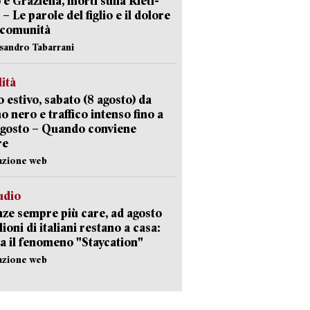
 e Graziella, morti sulla Rieti-
 – Le parole del figlio e il dolore
 comunità
ssandro Tabarrani
lità
 estivo, sabato (8 agosto) da
no nero e traffico intenso fino a
agosto – Quando conviene
re
azione web
udio
ze sempre più care, ad agosto
lioni di italiani restano a casa:
a il fenomeno "Staycation"
azione web