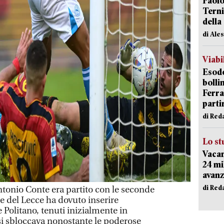
Paolo
Terni
della
di Ale
Viabi
Esodo
bolli
Ferr
parti
di Red
Lo st
Vacan
24 mi
avanz
di Red
onio Conte era partito con le seconde
e del Lecce ha dovuto inserire
 Politano, tenuti inizialmente in
si sbloccava nonostante le poderose