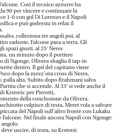
 Falcone. Così il tecnico azzurro ha
 da 90 per vincere e continuare la
sce 1-0 con gol Di Lorenzo e il Napoli
ssifica e può godersiu in relax il
a.
ssalto, colleziona tre angoli poi, al
iro radente, Falcone para a terra. Gli
li spazi giusti, al 25′ Neres
ata, un minuto dopo il portiere
o di Ngonge, Olivera sbaglia il tap-in
ette dentro. Il gol del capitano viene
 Poco dopo la mezz’ora cross di Neres,
, palla alta. Subito dopo Rrahmani salva
 Partita che si accende. Al 33′ si vede anche il
i Krstovic per Pierotti,
omento della conclusione da Olivera.
chirotto colpisce di testa, Meret vola a salvare
 piccata del Napoli sull’altro fronte con Lukaku
Falcone. Nel finale ancora Napoli con Ngonge:
n angolo.
eve uscire, di testa, su Krstovic