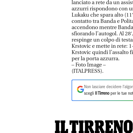
lanciato a rete da un assi
azzurri rispondono con u
Lukaku che spara alto (11′
contatto tra Banda e Polita
accendono mentre Banda 
sfiorando l’autogol. Al 28
respinge un colpo di test
Krstovic e mette in rete: 1
Krstovic quindi l’assalto f
per la porta azzurra.
– Foto Image –
(ITALPRESS).
Non lasciare decidere l'algor
scegli
Il Tirreno
per le tue not