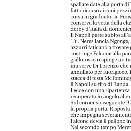
spallate date alla porta di
fatto ricorso ai suoi pezzi
corsa in graduatoria. Fini
conserva la vetta della cla
derby d’Italia di domenic
Il Napoli parte subito all’a
13′, Neres lancia Ngonge, t
azzurri faticano a trovare g
costringe Falcone alla par
giallorosso respinge un tir
ma serve Di Lorenzo che m
annullato per fuorigioco.
stacca di testa McTominay
il Napoli su tiro di Banda.
Lecce con una ripartenza d
recuperato in angolo al m
Sul corner susseguente Bas
la propria porta. Risposta
che impegna severamente 
Falcone devia il pallone i
Nel secondo tempo Meret d