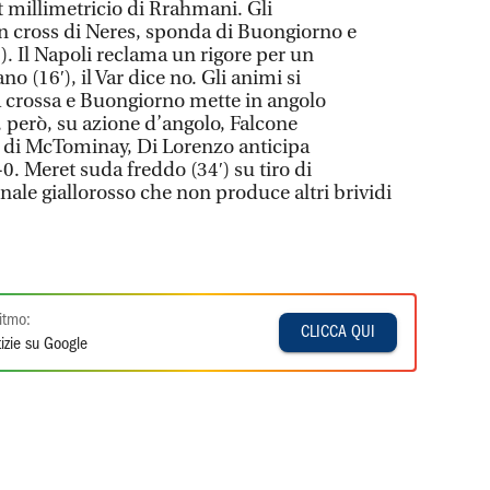
st millimetricio di Rrahmani. Gli
n cross di Neres, sponda di Buongiorno e
). Il Napoli reclama un rigore per un
no (16′), il Var dice no. Gli animi si
crossa e Buongiorno mette in angolo
′, però, su azione d’angolo, Falcone
a di McTominay, Di Lorenzo anticipa
-0. Meret suda freddo (34′) su tiro di
inale giallorosso che non produce altri brividi
itmo:
CLICCA QUI
izie su Google