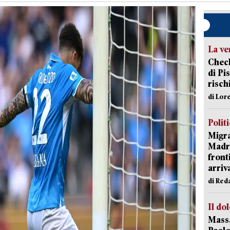
La ve
Check
di Pis
risch
di Lor
Polit
Migra
Madri
front
arriva
di Red
Il do
Massa