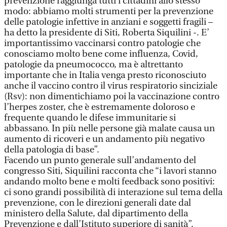
prevenzione raggiunga tutti i cittadini allo stesso
modo: abbiamo molti strumenti per la prevenzione
delle patologie infettive in anziani e soggetti fragili –
ha detto la presidente di Siti, Roberta Siquilini -. E’
importantissimo vaccinarsi contro patologie che
conosciamo molto bene come influenza, Covid,
patologie da pneumococco, ma è altrettanto
importante che in Italia venga presto riconosciuto
anche il vaccino contro il virus respiratorio sinciziale
(Rsv): non dimentichiamo poi la vaccinazione contro
l’herpes zoster, che è estremamente doloroso e
frequente quando le difese immunitarie si
abbassano. In più nelle persone già malate causa un
aumento di ricoveri e un andamento più negativo
della patologia di base”.
Facendo un punto generale sull’andamento del
congresso Siti, Siquilini racconta che “i lavori stanno
andando molto bene e molti feedback sono positivi:
ci sono grandi possibilità di interazione sul tema della
prevenzione, con le direzioni generali date dal
ministero della Salute, dal dipartimento della
Prevenzione e dall’Istituto superiore di sanità”.