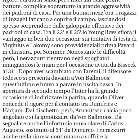
battute, complice soprattutto la grande aggressività
dei padroni di casa. Per una buona mezz’ora, i ragazzi
di Inzaghi faticano a coprire il campo, lasciandosi
spesso sorprendere dalle galoppate offensive dei
padroni di casa. Tra il 22′ e il 25′ lo Young Boys sfiora il
vantaggio in ben due occasioni: sui tentativi di testa di
Virginius e Lakomy sono provvidenziali prima Pavard
in chiusura, poi Sommer. Nonostante le difficoltà,
però, i nerazzurri rientrano negli spogliatoi
mangiandosi le mani per l’occasione avuta da Bisseck
al 31′. Dopo aver scambiato con Taremi, il difensore
tedesco si presenta davanti a Von Ballmoos:
quest’ultimo è bravo a parare in uscita bassa. In
apertura di secondo tempo l’Inter ha la grande
occasione di indirizzare la partita, quando Oliver
concede il rigore per il contatto tra Dumfries e
Hadjam. Dal dischetto, però, Arnautovic calcia poco
angolato e si fa ipnotizzare da Von Ballmoos. Da
segnalare anche l’infortunio muscolare di Carlos
Augusto, sostituito al 54′ da Dimarco. I nerazzurri
anche nella ripresa continuano a soffrire la