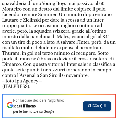
spavalderia di uno Young Boys mai passivo: al 60′
Monteiro con un destro dal limite colpisce il palo,
facendo tremare Sommer. Un minuto dopo entrano
Lautaro e Zielinski per dare la scossa ad un Inter
troppo piatta. Le occasioni migliori continua ad
averle, però, la squadra svizzera, grazie all’ottimo
innesto dalla panchina di Males, vicino al gol al 84′
con un tiro di poco a lato. A salvare l’Inter, però, da un
risultato molto deludente ci pensa il neoentrato
Thuram, in gol nel terzo minuto di recupero. Sotto
porta il francese è bravo a deviare il cross rasoterra di
Dimarco. Con questa vittoria l’Inter sale in classifica a
quota sette punti: i nerazzurri torneranno in campo
contro l’Arsenal a San Siro il 6 novembre.
– foto Ipa Agency –
(ITALPRESS).
Non lasciare decidere l'algoritmo:
CLICCA QUI
scegli
Il Tirreno
per le tue notizie su Google