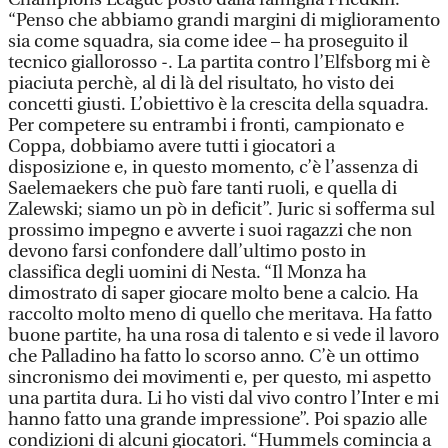
“Penso che abbiamo grandi margini di miglioramento
sia come squadra, sia come idee – ha proseguito il
tecnico giallorosso -. La partita contro l’Elfsborg mi è
piaciuta perchè, al di là del risultato, ho visto dei
concetti giusti. L’obiettivo è la crescita della squadra.
Per competere su entrambi i fronti, campionato e
Coppa, dobbiamo avere tutti i giocatori a
disposizione e, in questo momento, c’è l’assenza di
Saelemaekers che può fare tanti ruoli, e quella di
Zalewski; siamo un pò in deficit”. Juric si sofferma sul
prossimo impegno e avverte i suoi ragazzi che non
devono farsi confondere dall’ultimo posto in
classifica degli uomini di Nesta. “Il Monza ha
dimostrato di saper giocare molto bene a calcio. Ha
raccolto molto meno di quello che meritava. Ha fatto
buone partite, ha una rosa di talento e si vede il lavoro
che Palladino ha fatto lo scorso anno. C’è un ottimo
sincronismo dei movimenti e, per questo, mi aspetto
una partita dura. Li ho visti dal vivo contro l’Inter e mi
hanno fatto una grande impressione”. Poi spazio alle
condizioni di alcuni giocatori. “Hummels comincia a