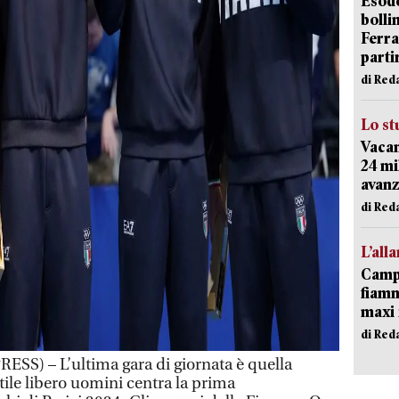
Esodo
bolli
Ferr
parti
di Red
Lo st
Vacan
24 mi
avanz
di Red
L’all
Campi
fiamm
maxi 
di Red
SS) – L’ultima gara di giornata è quella
stile libero uomini centra la prima