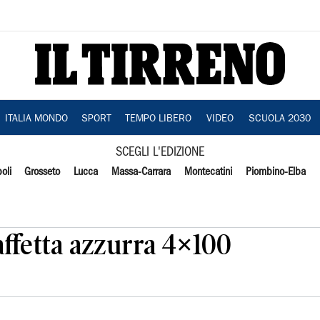
ITALIA MONDO
SPORT
TEMPO LIBERO
VIDEO
SCUOLA 2030
SCEGLI L'EDIZIONE
oli
Grosseto
Lucca
Massa-Carrara
Montecatini
Piombino-Elba
affetta azzurra 4×100