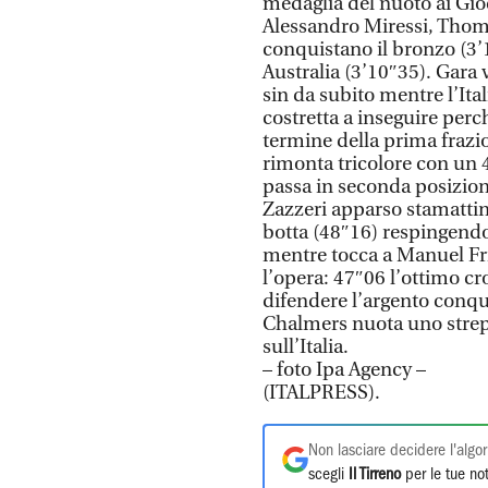
medaglia del nuoto ai Gio
Alessandro Miressi, Thom
conquistano il bronzo (3’10
Australia (3’10″35). Gara 
sin da subito mentre l’Ital
costretta a inseguire perc
termine della prima frazi
rimonta tricolore con un 4
passa in seconda posizion
Zazzeri apparso stamattin
botta (48″16) respingendo g
mentre tocca a Manuel Fri
l’opera: 47″06 l’ottimo c
difendere l’argento conqu
Chalmers nuota uno strepi
sull’Italia.
– foto Ipa Agency –
(ITALPRESS).
Non lasciare decidere l'algor
scegli
Il Tirreno
per le tue not