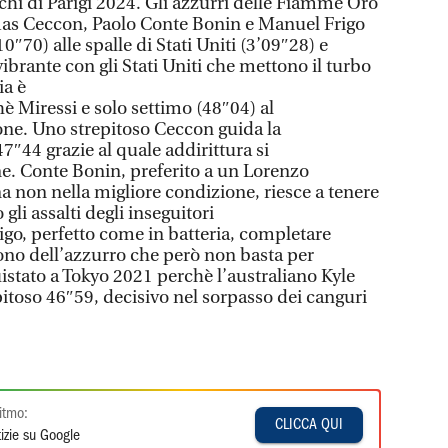
chi di Parigi 2024. Gli azzurri delle Fiamme Oro
as Ceccon, Paolo Conte Bonin e Manuel Frigo
″70) alle spalle di Stati Uniti (3’09″28) e
vibrante con gli Stati Uniti che mettono il turbo
ia è
hè Miressi e solo settimo (48″04) al
one. Uno strepitoso Ceccon guida la
7″44 grazie al quale addirittura si
e. Conte Bonin, preferito a un Lorenzo
a non nella migliore condizione, riesce a tenere
li assalti degli inseguitori
go, perfetto come in batteria, completare
rono dell’azzurro che però non basta per
istato a Tokyo 2021 perchè l’australiano Kyle
toso 46″59, decisivo nel sorpasso dei canguri
itmo:
CLICCA QUI
izie su Google