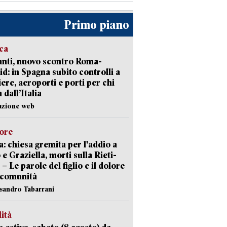
Primo piano
ica
nti, nuovo scontro Roma-
d: in Spagna subito controlli a
iere, aeroporti e porti per chi
 dall’Italia
azione web
lore
: chiesa gremita per l'addio a
 e Graziella, morti sulla Rieti-
 – Le parole del figlio e il dolore
 comunità
ssandro Tabarrani
lità