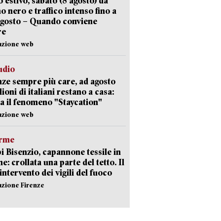
 estivo, sabato (8 agosto) da
no nero e traffico intenso fino a
agosto – Quando conviene
re
azione web
udio
ze sempre più care, ad agosto
lioni di italiani restano a casa:
a il fenomeno "Staycation"
azione web
arme
 Bisenzio, capannone tessile in
e: crollata una parte del tetto. Il
intervento dei vigili del fuoco
azione Firenze