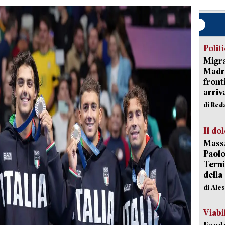
Polit
Migra
Madri
front
arriva
di Red
Il do
Massa
Paolo
Terni
della
di Ale
Viabi