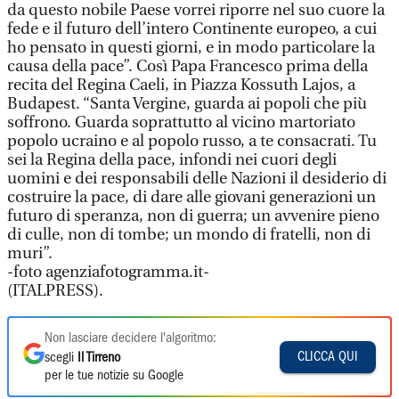
da questo nobile Paese vorrei riporre nel suo cuore la
fede e il futuro dell’intero Continente europeo, a cui
ho pensato in questi giorni, e in modo particolare la
causa della pace”. Così Papa Francesco prima della
recita del Regina Caeli, in Piazza Kossuth Lajos, a
Budapest. “Santa Vergine, guarda ai popoli che più
soffrono. Guarda soprattutto al vicino martoriato
popolo ucraino e al popolo russo, a te consacrati. Tu
sei la Regina della pace, infondi nei cuori degli
uomini e dei responsabili delle Nazioni il desiderio di
costruire la pace, di dare alle giovani generazioni un
futuro di speranza, non di guerra; un avvenire pieno
di culle, non di tombe; un mondo di fratelli, non di
muri”.
-foto agenziafotogramma.it-
(ITALPRESS).
Non lasciare decidere l'algoritmo:
CLICCA QUI
scegli
Il Tirreno
per le tue notizie su Google