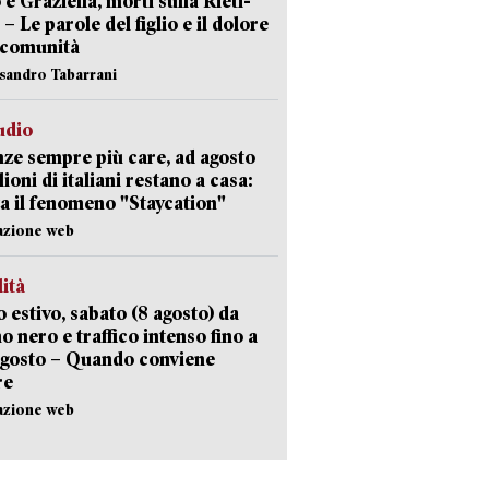
 e Graziella, morti sulla Rieti-
 – Le parole del figlio e il dolore
 comunità
ssandro Tabarrani
udio
ze sempre più care, ad agosto
lioni di italiani restano a casa:
a il fenomeno "Staycation"
azione web
lità
 estivo, sabato (8 agosto) da
no nero e traffico intenso fino a
agosto – Quando conviene
re
azione web