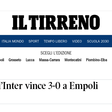
ITALIA MONDO
SPORT
TEMPO LIBERO
VIDEO
SCUOLA 2030
SCEGLI L'EDIZIONE
oli
Grosseto
Lucca
Massa-Carrara
Montecatini
Piombino-Elba
l’Inter vince 3-0 a Empoli