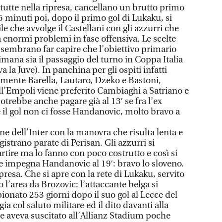
tutte nella ripresa, cancellano un brutto primo
 minuti poi, dopo il primo gol di Lukaku, si
le che avvolge il Castellani con gli azzurri che
 enormi problemi in fase offensiva. Le scelte
 sembrano far capire che l’obiettivo primario
imana sia il passaggio del turno in Coppa Italia
a la Juve). In panchina per gli ospiti infatti
ente Barella, Lautaro, Dzeko e Bastoni,
ll’Empoli viene preferito Cambiaghi a Satriano e
potrebbe anche pagare già al 13′ se fra l’ex
 il gol non ci fosse Handanovic, molto bravo a
e dell’Inter con la manovra che risulta lenta e
egistrano parate di Perisan. Gli azzurri si
tire ma lo fanno con poco costrutto e così si
e impegna Handanovic al 19′: bravo lo sloveno.
presa. Che si apre con la rete di Lukaku, servito
l’area da Brozovic: l’attaccante belga si
onato 253 giorni dopo il suo gol al Lecce del
ia col saluto militare ed il dito davanti alla
 aveva suscitato all’Allianz Stadium poche