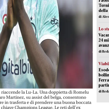
Paolo
Terni
della
di Ale
Lo st
Vacan
24 mi
avanz
di Red
Viabi
Esodo
bolli
Ferr
parti
di Red
riaccende la Lu-La. Una doppietta di Romelu
aro Martinez, su assist del belga, consentono
cere in trasferta e di prendere una buona boccata
in chiave Champions League. Le reti dell’ex