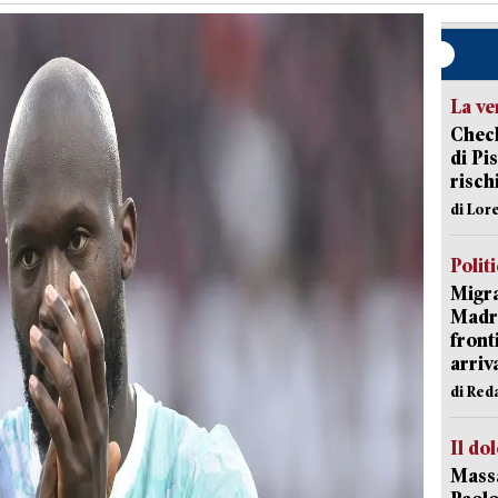
La ve
Check
di Pis
risch
di Lor
Polit
Migra
Madri
front
arriva
di Red
Il do
Massa