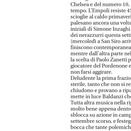
Chelsea e del numero 10, 
tempo. L’Empoli resiste 45
scioglie al caldo primaveri
palesano ancora una volta
iniziali di Simone Inzaghi
dei nerazzurri questa sett
(mercoledì a San Siro arriv
finiscono contemporaneam
mentre dall’altra parte ne
la scelta di Paolo Zanetti 
giocatore del Pordenone e
non farsi aggirare.
Deludente la prima frazion
sterile, tanto che non si r
chiudono e provano a ripar
mette in luce Baldanzi ch
Tutta altra musica nella ri
molto bene appena dentro 
sblocca su azione in campi
settembre scorso, e festegg
bocca che tante polemiche