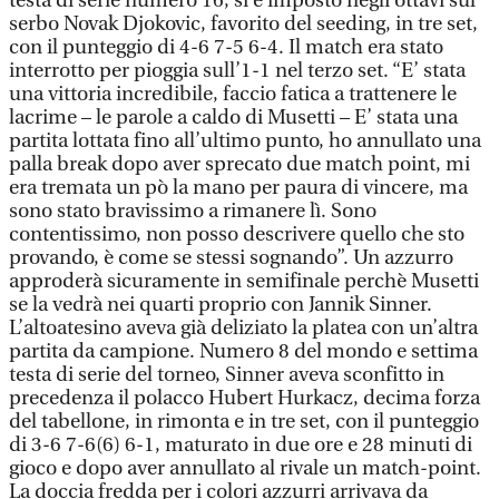
testa di serie numero 16, si è imposto negli ottavi sul
serbo Novak Djokovic, favorito del seeding, in tre set,
con il punteggio di 4-6 7-5 6-4. Il match era stato
interrotto per pioggia sull’1-1 nel terzo set. “E’ stata
una vittoria incredibile, faccio fatica a trattenere le
lacrime – le parole a caldo di Musetti – E’ stata una
partita lottata fino all’ultimo punto, ho annullato una
palla break dopo aver sprecato due match point, mi
era tremata un pò la mano per paura di vincere, ma
sono stato bravissimo a rimanere lì. Sono
contentissimo, non posso descrivere quello che sto
provando, è come se stessi sognando”. Un azzurro
approderà sicuramente in semifinale perchè Musetti
se la vedrà nei quarti proprio con Jannik Sinner.
L’altoatesino aveva già deliziato la platea con un’altra
partita da campione. Numero 8 del mondo e settima
testa di serie del torneo, Sinner aveva sconfitto in
precedenza il polacco Hubert Hurkacz, decima forza
del tabellone, in rimonta e in tre set, con il punteggio
di 3-6 7-6(6) 6-1, maturato in due ore e 28 minuti di
gioco e dopo aver annullato al rivale un match-point.
La doccia fredda per i colori azzurri arrivava da