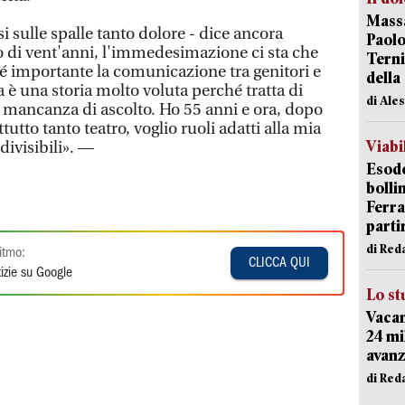
Massa
si sulle spalle tanto dolore - dice ancora
Paolo
o di vent'anni, l'immedesimazione ci sta che
Terni
 é importante la comunicazione tra genitori e
della
a è una storia molto voluta perché tratta di
di Ale
i mancanza di ascolto. Ho 55 anni e ora, dopo
ttutto tanto teatro, voglio ruoli adatti alla mia
Viabi
ndivisibili». —
Esodo
bolli
Ferr
parti
di Red
itmo:
CLICCA QUI
izie su Google
Lo st
Vacan
24 mi
avanz
di Red