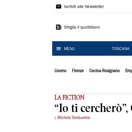
Il
Iscriviti alle Newsletter
Tirreno
Sfoglia il quotidiano
MENU
TOSCANA
Livorno
Firenze
Cecina-Rosignano
Emp
LA FICTION
“Io ti cercherò”
Michela Tamburrino