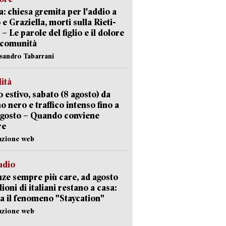
: chiesa gremita per l'addio a
 e Graziella, morti sulla Rieti-
 – Le parole del figlio e il dolore
 comunità
ssandro Tabarrani
lità
 estivo, sabato (8 agosto) da
no nero e traffico intenso fino a
agosto – Quando conviene
re
azione web
udio
ze sempre più care, ad agosto
lioni di italiani restano a casa:
a il fenomeno "Staycation"
azione web