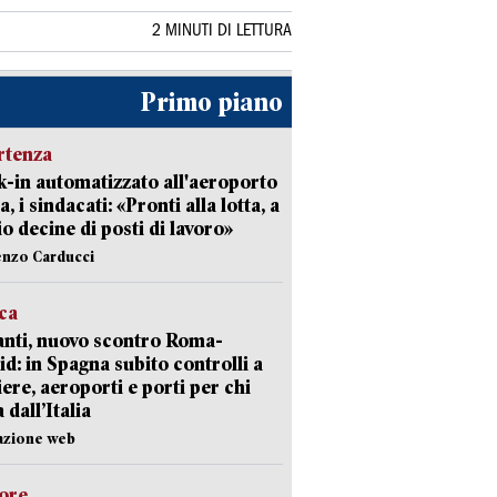
2 MINUTI DI LETTURA
Primo piano
rtenza
-in automatizzato all'aeroporto
a, i sindacati: «Pronti alla lotta, a
io decine di posti di lavoro»
enzo Carducci
ica
nti, nuovo scontro Roma-
d: in Spagna subito controlli a
iere, aeroporti e porti per chi
 dall’Italia
azione web
lore