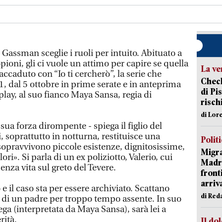
Gassman sceglie i ruoli per intuito. Abituato a
pioni, gli ci vuole un attimo per capire se quella
La ve
 accaduto con “Io ti cercherò”, la serie che
Check
, dal 5 ottobre in prime serate e in anteprima
di Pis
lay, al suo fianco Maya Sansa, regia di
risch
di Lor
a sua forza dirompente - spiega il figlio del
i, soprattutto in notturna, restituisce una
Polit
sopravvivono piccole esistenze, dignitosissime,
Migra
lori». Si parla di un ex poliziotto, Valerio, cui
Madri
enza vita sul greto del Tevere.
front
arriva
 e il caso sta per essere archiviato. Scattano
di Red
a di un padre per troppo tempo assente. In suo
ega (interpretata da Maya Sansa), sarà lei a
rità.
Il do