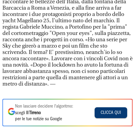
raccontare le bellezze dell'Italia, dalla fontana della
Barcaccia a Roma a Venezia, e alla fine arriva a far
incontrare i due protagonisti proprio a bordo dello
yacht Magellano 25, l'ultimo nato del marchio. Il
regista Gabriele Muccino, a Portofino per la "prima"
del cortometraggio "Open your eyes", sulla piazzetta,
racconta anche i progetti in corso. «Ho una serie per
Sky che girerò a marzo e poi un film che sto
scrivendo. Il tema? E' prestissimo, neanch'io lo so
ancora raccontare». Lavorare con i vincoli Covid non è
una novità. «Dopo il lockdown ho avuto la fortuna di
lavorare abbastanza spesso, non ci sono particolari
restrizioni a parte quella di mantenere gli attori a un
metro di distanza». —
Non lasciare decidere l'algoritmo:
CLICCA QUI
scegli
Il Tirreno
per le tue notizie su Google