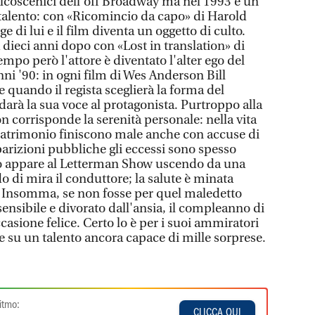
palcoscenici dell'off Broadway ma nel 1993 è un
l talento: con «Ricomincio da capo» di Harold
e di lui e il film diventa un oggetto di culto.
dieci anni dopo con «Lost in translation» di
mpo però l'attore è diventato l'alter ego del
ni '90: in ogni film di Wes Anderson Bill
 quando il regista sceglierà la forma del
 darà la sua voce al protagonista. Purtroppo alla
n corrisponde la serenità personale: nella vita
matrimonio finiscono male anche con accuse di
parizioni pubbliche gli eccessi sono spesso
o appare al Letterman Show uscendo da una
 di mira il conduttore; la salute è minata
e. Insomma, se non fosse per quel maledetto
 sensibile e divorato dall'ansia, il compleanno di
asione felice. Certo lo è per i suoi ammiratori
e su un talento ancora capace di mille sorprese.
itmo:
CLICCA QUI