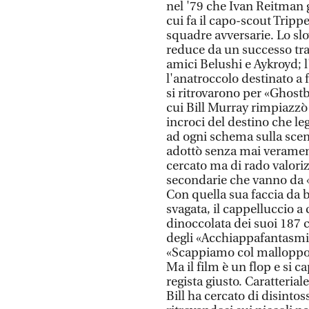
nel '79 che Ivan Reitman g
cui fa il capo-scout Trippe
squadre avversarie. Lo sl
reduce da un successo tr
amici Belushi e Aykroyd;
l'anatroccolo destinato a
si ritrovarono per «Ghost
cui Bill Murray rimpiazzò
incroci del destino che le
ad ogni schema sulla scen
adottò senza mai verament
cercato ma di rado valoriz
secondarie che vanno da «T
Con quella sua faccia da 
svagata, il cappelluccio a 
dinoccolata dei suoi 187 
degli «Acchiappafantasmi»
«Scappiamo col malloppo» 
Ma il film è un flop e si ca
regista giusto. Caratteria
Bill ha cercato di disinto