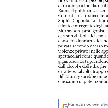
ritrovandosi sui piccoli 
altro amico a lucidarne i
Ramis il pubblico si accorg
Come del resto succederà 
Sophia Coppola. Nel fratte
talento emergente degli an
Murray sarà protagonista e
cartoon «L'isola dei cani»
consacrazione artistica no
privata secondo e terzo 
violenze private; nelle ap
spettacolari come quand
gigantesca torta prendendo
dall'alcool e dalle drogh
carattere, talvolta troppo
Bill Murray sarebbe un'occ
che sanno di poter contar
—
Non lasciare decidere l'algor