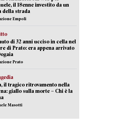
ele, il 18enne investito da un
a della strada
azione Empoli
itto
uto di 32 anni ucciso in cella nel
re di Prato: era appena arrivato
Dogaia
azione Prato
agedia
, il tragico ritrovamento nella
rna: giallo sulla morte – Chi è la
ma
hele Masotti