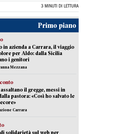
3 MINUTI DI LETTURA
Primo piano
to
 in azienda a Carrara, il viaggio
olore per Aldo: dalla Sicilia
ano i genitori
vanna Mezzana
cconto
i assaltano il gregge, messi in
dalla pastora: «Così ho salvato le
pecore»
azione Carrara
sto
di solidarietà sul web per