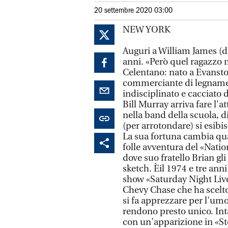
20 settembre 2020 03:00
NEW YORK
Auguri a William James (d
anni. «Però quel ragazzo n
Celentano: nato a Evanston 
commerciante di legname 
indisciplinato e cacciato 
Bill Murray arriva fare l'a
nella band della scuola, d
(per arrotondare) si esibis
La sua fortuna cambia qua
folle avventura del «Nat
dove suo fratello Brian gli
sketch. Èil 1974 e tre ann
show «Saturday Night Live
Chevy Chase che ha scelto 
si fa apprezzare per l'umo
rendono presto unico. Int
con un'apparizione in «S