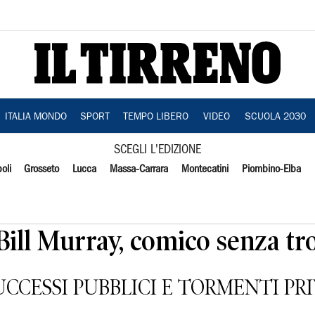
ITALIA MONDO
SPORT
TEMPO LIBERO
VIDEO
SCUOLA 2030
SCEGLI L'EDIZIONE
oli
Grosseto
Lucca
Massa-Carrara
Montecatini
Piombino-Elba
 Bill Murray, comico senza tr
UCCESSI PUBBLICI E TORMENTI PR