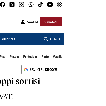
ACCEDI
ABBONATI
SHIPPING
CERCA
Pisa
Pistoia
Pontedera
Prato
Versilia
SEGUICI SU
DISCOVER
oppi sorrisi
IVATI