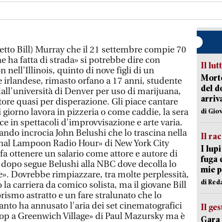
etto Bill) Murray che il 21 settembre compie 70
e ha fatta di strada» si potrebbe dire con
Il lut
nell'Illinois, quinto di nove figli di un
Morto
irlandese, rimasto orfano a 17 anni, studente
del d
dall'università di Denver per uso di marijuana,
arriv
ttore quasi per disperazione. Gli piace cantare
i giorno lavora in pizzeria o come caddie, la sera
di Gio
ce in spettacoli d'improvvisazione e arte varia.
ndo incrocia John Belushi che lo trascina nella
Il ra
ional Lampoon Radio Hour» di New York City
I lup
 fa ottenere un salario come attore e autore di
fuga 
i dopo segue Belushi alla NBC dove decolla lo
mie 
». Dovrebbe rimpiazzare, tra molte perplessità,
di Red
la carriera da comico solista, ma il giovane Bill
rismo astratto e un fare stralunato che lo
anto ha annusato l'aria dei set cinematografici
Il ge
top a Greenwich Village» di Paul Mazursky ma è
Gara 