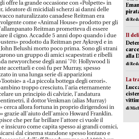
li offre la grande occasione con «Polpette» in
Emanu
r, ideatore di micidiali scherzi ai danni delle
pirat
ovacco naturalizzato canadese Reitman era
di Red
avolgente come «Animal House» prodotto per gli
 l'allampanato Reitman prometteva di essere
Il del
 fare il cigno. Accadde 5 anni dopo quando i due
busters» prodotto da Reitman per Aykroyd e in
Deten
 John Belushi morto poco prima. Sono gli strani
carce
garono un gruppo di amici scapestrati e ribelli
alla 
da newyorchese degli anni '70: Hollywood li
di Red
e accettarli e così fu per Murray, spesso
zato in una lunga serie di apparizioni
La tr
ootsie» a «La piccola bottega degli orrori».
Lucca
bambino troppo cresciuto, l'aria eternamente
ciste
celare un principio di calvizie, l'andatura
vitti
centimetri, il dottor Venkman (alias Murray)
 cerca allora fortuna in proprio dirigendosi in
di Mic
grazie all'aiuto dell'amico Howard Franklin.
pisce che per far brillare l'attore ci vuole il
le e insicuro come capita spesso ai grandi comici,
ssicarsi dal cinema standone spesso lontano e