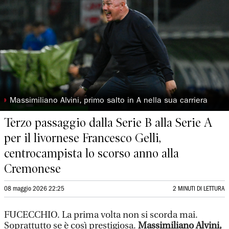
◗
Massimiliano Alvini, primo salto in A nella sua carriera
Terzo passaggio dalla Serie B alla Serie A
per il livornese Francesco Gelli,
centrocampista lo scorso anno alla
Cremonese
08 maggio 2026 22:25
2 MINUTI DI LETTURA
FUCECCHIO. La prima volta non si scorda mai.
Soprattutto se è così prestigiosa.
Massimiliano Alvini,