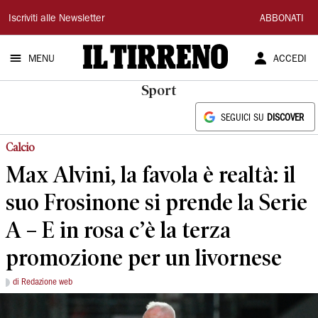
Il
Iscriviti alle Newsletter
ABBONATI
Tirreno
MENU
ACCEDI
Sport
SEGUICI SU
DISCOVER
Calcio
Max Alvini, la favola è realtà: il
suo Frosinone si prende la Serie
A – E in rosa c’è la terza
promozione per un livornese
di Redazione web