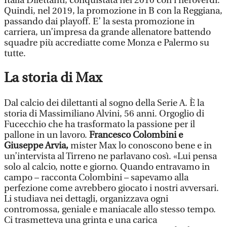
Italia Dilettanti, conquistata nel 2010 con i neroverdi.
Quindi, nel 2019, la promozione in B con la Reggiana,
passando dai playoff. E’ la sesta promozione in
carriera, un’impresa da grande allenatore battendo
squadre più accrediatte come Monza e Palermo su
tutte.
La storia di Max
Dal calcio dei dilettanti al sogno della Serie A. È la
storia di Massimiliano Alvini, 56 anni. Orgoglio di
Fucecchio che ha trasformato la passione per il
pallone in un lavoro.
Francesco Colombini e
Giuseppe Arvia,
mister Max lo conoscono bene e in
un’intervista al Tirreno ne parlavano così. «Lui pensa
solo al calcio, notte e giorno. Quando entravamo in
campo – racconta Colombini – sapevamo alla
perfezione come avrebbero giocato i nostri avversari.
Li studiava nei dettagli, organizzava ogni
contromossa, geniale e maniacale allo stesso tempo.
Ci trasmetteva una grinta e una carica