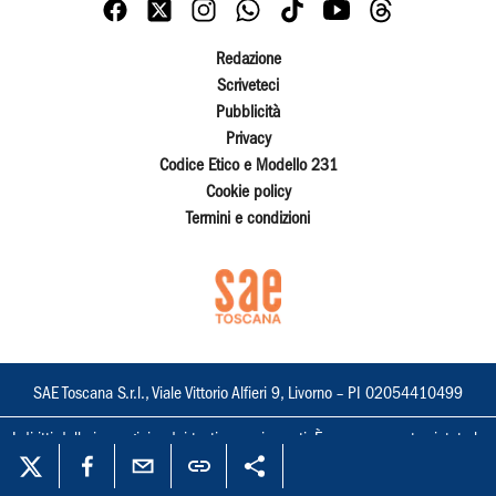
Redazione
Scriveteci
Pubblicità
Privacy
Codice Etico e Modello 231
Cookie policy
Termini e condizioni
SAE Toscana S.r.l., Viale Vittorio Alfieri 9, Livorno – PI 02054410499
I diritti delle immagini e dei testi sono riservati. È espressamente vietata la
loro riproduzione con qualsiasi mezzo e l'adattamento totale o parziale.