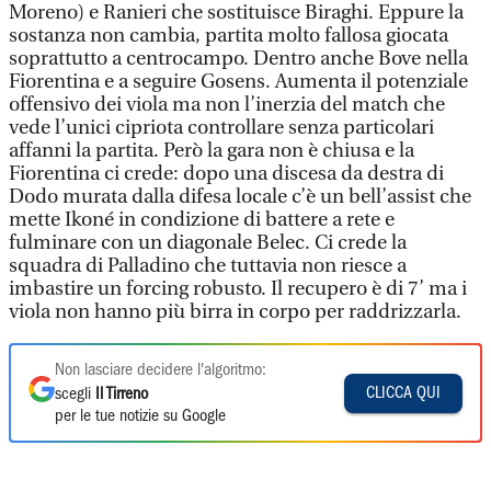
Moreno) e Ranieri che sostituisce Biraghi. Eppure la
sostanza non cambia, partita molto fallosa giocata
soprattutto a centrocampo. Dentro anche Bove nella
Fiorentina e a seguire Gosens. Aumenta il potenziale
offensivo dei viola ma non l’inerzia del match che
vede l’unici cipriota controllare senza particolari
affanni la partita. Però la gara non è chiusa e la
Fiorentina ci crede: dopo una discesa da destra di
Dodo murata dalla difesa locale c’è un bell’assist che
mette Ikoné in condizione di battere a rete e
fulminare con un diagonale Belec. Ci crede la
squadra di Palladino che tuttavia non riesce a
imbastire un forcing robusto. Il recupero è di 7’ ma i
viola non hanno più birra in corpo per raddrizzarla.
Non lasciare decidere l'algoritmo:
CLICCA QUI
scegli
Il Tirreno
per le tue notizie su Google