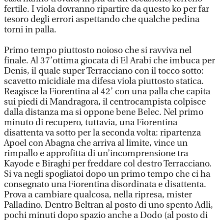
fertile. I viola dovranno ripartire da questo ko per far
tesoro degli errori aspettando che qualche pedina
torni in palla.
Primo tempo piuttosto noioso che si ravviva nel
finale. Al 37’ottima giocata di El Arabi che imbuca per
Denis, il quale super Terracciano con il tocco sotto:
scavetto micidiale ma difesa viola piuttosto statica.
Reagisce la Fiorentina al 42’ con una palla che capita
sui piedi di Mandragora, il centrocampista colpisce
dalla distanza ma si oppone bene Belec. Nel primo
minuto di recupero, tuttavia, una Fiorentina
disattenta va sotto per la seconda volta: ripartenza
Apoel con Abagna che arriva al limite, vince un
rimpallo e approfitta di un’incomprensione tra
Kayode e Biraghi per freddare col destro Terracciano.
Si va negli spogliatoi dopo un primo tempo che ci ha
consegnato una Fiorentina disordinata e disattenta.
Prova a cambiare qualcosa, nella ripresa, mister
Palladino. Dentro Beltran al posto di uno spento Adli,
pochi minuti dopo spazio anche a Dodo (al posto di