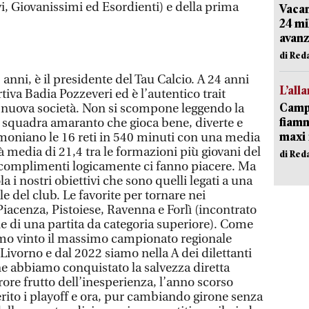
i, Giovanissimi ed Esordienti) e della prima
Vacan
24 mi
avanz
di Red
anni, è il presidente del Tau Calcio. A 24 anni
L’all
tiva Badia Pozzeveri ed è l’autentico trait
Campi
la nuova società. Non si scompone leggendo la
fiamm
na squadra amaranto che gioca bene, diverte e
maxi 
imoniano le 16 reti in 540 minuti con una media
età media di 21,4 tra le formazioni più giovani del
di Red
 complimenti logicamente ci fanno piacere. Ma
 i nostri obiettivi che sono quelli legati a una
e del club. Le favorite per tornare nei
 Piacenza, Pistoiese, Ravenna e Forlì (incontrato
ne di una partita da categoria superiore). Come
amo vinto il massimo campionato regionale
Livorno e dal 2022 siamo nella A dei dilettanti
ne abbiamo conquistato la salvezza diretta
e frutto dell’inesperienza, l’anno scorso
ito i playoff e ora, pur cambiando girone senza