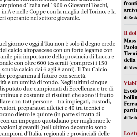
front
campione d’Italia nel 1969 o Giovanni Toschi,
arriva
 in A e nelle Coppe con la maglia del Torino, e la
ri operante nel settore giovanile.
di Red
Il do
Massa
el giorno e oggi il Tau non è solo il degno erede
Paolo
a del calcio altopascese con un forte legame con
Terni
giovanile più importante della provincia di Lucca e
della
gionale con oltre 600 tesserati (compresi i 150
di Ale
scuola calcio dai 6 agli 8 anni). Il Tau Calcio
che programma il futuro con serietà,
tà e un’umiltà di fondo. Negli ultimi cinque
Viabi
isputato due campionati di Eccellenza e tre di
Esodo
ntinua e costante di risultati che sono il frutto
bolli
lare con 150 persone _ tra impiegati, custodi,
Ferr
vatori, preparatori atletici e 40 tra tecnici e
parti
orano dietro le quinte (in parte si tratta di
di Red
o) con un impegno quotidiano per migliorare le
rmazioni giovanili (nell’ultimo decennio sono
Lo st
di campioni d’Italia, regionali e provinciali delle