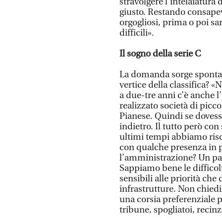
stravolgere l’intelaiatura 
giusto. Restando consapevo
orgogliosi, prima o poi sa
difficili».
Il sogno della serie C
La domanda sorge spontane
vertice della classifica? 
a due-tre anni c’è anche 
realizzato società di pic
Pianese. Quindi se dovess
indietro. Il tutto però con
ultimi tempi abbiamo risc
con qualche presenza in pi
l’amministrazione? Un pa
Sappiamo bene le difficol
sensibili alle priorità che
infrastrutture. Non chied
una corsia preferenziale p
tribune, spogliatoi, recinz