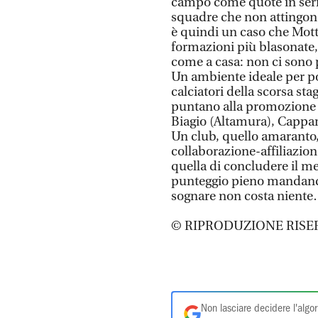
campo come quote in serie
squadre che non attingono
è quindi un caso che Motti
formazioni più blasonate, a
come a casa: non ci sono p
Un ambiente ideale per po
calciatori della scorsa sta
puntano alla promozione i
Biagio (Altamura), Cappar
Un club, quello amaranto,
collaborazione-affiliazion
quella di concludere il m
punteggio pieno mandando 
sognare non costa nient
© RIPRODUZIONE RISE
Non lasciare decidere l'algor