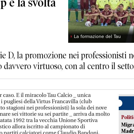
op e la svolta
◗
La formazione del Tau
e D, la promozione nei professionisti no
 davvero virtuoso, con al centro il setto
caso. E il miracolo Tau Calcio _ unica
 pugliesi della Virtus Francavilla (club
o stagioni nei professionisti) la sola dei nove
nare sei vittorie su sei partite _ arriva da molto
Polit
atata 1992 tra la vecchia Unione Sportiva
Migra
stico allora iscritto al campionato di
Madri
 partiti calciatori come Claudio Bandoni,