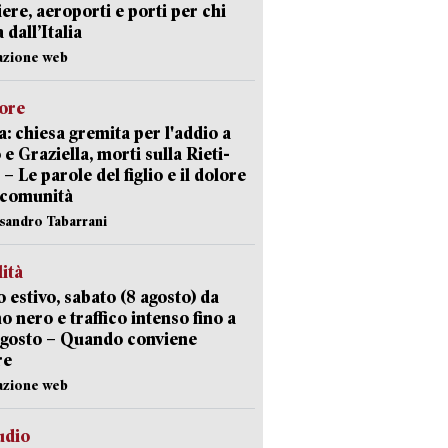
iere, aeroporti e porti per chi
 dall’Italia
azione web
lore
: chiesa gremita per l'addio a
 e Graziella, morti sulla Rieti-
 – Le parole del figlio e il dolore
 comunità
ssandro Tabarrani
lità
 estivo, sabato (8 agosto) da
no nero e traffico intenso fino a
agosto – Quando conviene
re
azione web
udio