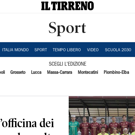
Sport
ITALIA MONDO
SPORT
TEMPO LIBERO
VIDEO
SCUOLA 2030
SCEGLI L'EDIZIONE
oli
Grosseto
Lucca
Massa-Carrara
Montecatini
Piombino-Elba
’officina dei