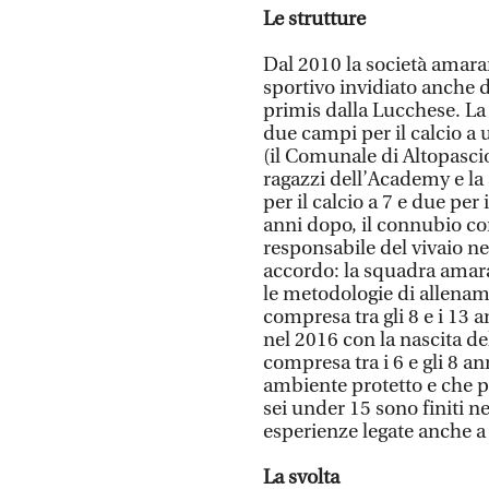
Le strutture
Dal 2010 la società amara
sportivo invidiato anche d
primis dalla Lucchese. La 
due campi per il calcio a 
(il Comunale di Altopascio
ragazzi dell’Academy e la 
per il calcio a 7 e due per i
anni dopo, il connubio con 
responsabile del vivaio n
accordo: la squadra amar
le metodologie di allenam
compresa tra gli 8 e i 13
nel 2016 con la nascita del
compresa tra i 6 e gli 8 an
ambiente protetto e che 
sei under 15 sono finiti n
esperienze legate anche a 
La svolta