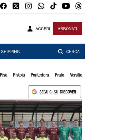
ACCEDI
ABBONATI
SHIPPING
CERCA
Pisa
Pistoia
Pontedera
Prato
Versilia
SEGUICI SU
DISCOVER