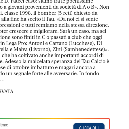
 D. Fateci caso: siamo tra le pochissime
 a giovani provenienti da società di A o B». Non
, classe 1998, il bomber (5 reti) chiesto da
lla fine ha scelto il Tau. «Da noi ci si sente
ressioni e tutti remiamo nella stessa direzione.
ter crescere e migliorare. Sarà un caso, ma sei
gione sono finiti in C o passati a club che oggi
n Lega Pro: Antoni e Cartano (Lucchese), Di
ella e Malva (Livorno), Zini (Sambenedettese)».
 che ha coltivato anche importanti accordi di
e. Adesso la malcelata speranza del Tau Calcio è
ese di ottobre imbattuto e magari ancora a
un segnale forte alle avversarie. In fondo
e….
RVATA
itmo:
CLICCA QUI