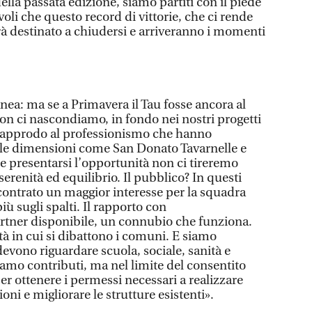
della passata edizione, siamo partiti con il piede
li che questo record di vittorie, che ci rende
rà destinato a chiudersi e arriveranno i momenti
a: ma se a Primavera il Tau fosse ancora al
«Non ci nascondiamo, in fondo nei nostri progetti
l’approdo al professionismo che hanno
cole dimensioni come San Donato Tavarnelle e
e presentarsi l’opportunità non ci tireremo
 serenità ed equilibrio. Il pubblico? In questi
ontrato un maggior interesse per la squadra
ù sugli spalti. Il rapporto con
rtner disponibile, un connubio che funziona.
tà in cui si dibattono i comuni. E siamo
 devono riguardare scuola, sociale, sanità e
iamo contributi, ma nel limite del consentito
er ottenere i permessi necessari a realizzare
ioni e migliorare le strutture esistenti».