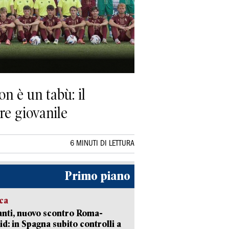
n è un tabù: il
re giovanile
6 MINUTI DI LETTURA
Primo piano
ica
nti, nuovo scontro Roma-
d: in Spagna subito controlli a