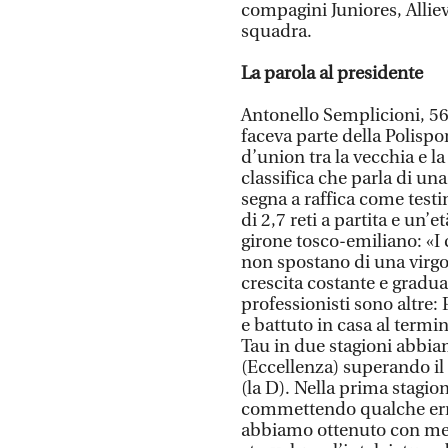
compagini Juniores, Alliev
squadra.
La parola al presidente
Antonello Semplicioni, 56 
faceva parte della Polispor
d’union tra la vecchia e 
classifica che parla di u
segna a raffica come test
di 2,7 reti a partita e un’
girone tosco-emiliano: «I
non spostano di una virgola
crescita costante e gradual
professionisti sono altre:
e battuto in casa al termi
Tau in due stagioni abbi
(Eccellenza) superando il 
(la D). Nella prima stagio
commettendo qualche error
abbiamo ottenuto con mer