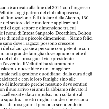
ana è arrivata alla fine del 2014 con l’ingresso
ellutini, oggi patron del club altopascese,
 all’innovazione. É il titolare della Akeron, 130
r del settore delle moderne applicazioni
enti di ogni settore e dimensione tra cui
ale i nomi di Intesa Sanpaolo, Decathlon, Bolton
ese di medie e piccole dimensioni. «Siamo felici
e sano dove i ragazzi possono crescere
i del calcio grazie a persone competenti e con
amo una grande famiglia dove ognuno mette il
 del club - prosegue il vice presidente
a l’avvento di Vellutini ha sicuramente
entusiasmo, nuove idee e una maggiore
ale nella gestione quotidiana: dalla cura degli
calciatori e con le loro famiglie sino alle
aso di infortunio perché nessuno deve sentirsi
 il suo arrivo sei anni fa abbiamo rilevato il
(Eccellenza) e dato impulso, non soltanto al
ma squadra. I nostri migliori under che escono
iosi di proseguire il percorso scendendo in