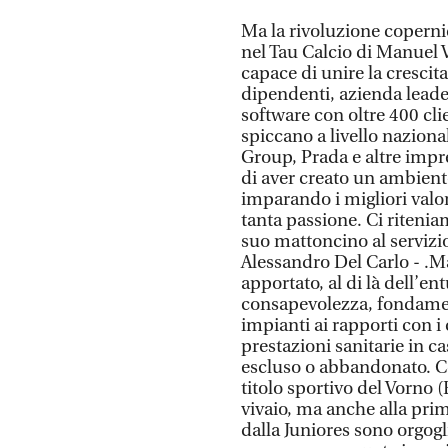
Ma la rivoluzione copernic
nel Tau Calcio di Manuel V
capace di unire la crescita
dipendenti, azienda leade
software con oltre 400 cli
spiccano a livello nazion
Group, Prada e altre impr
di aver creato un ambient
imparando i migliori valor
tanta passione. Ci riteni
suo mattoncino al servizio
Alessandro Del Carlo - .M
apportato, al di là dell’
consapevolezza, fondament
impianti ai rapporti con i 
prestazioni sanitarie in c
escluso o abbandonato. Con
titolo sportivo del Vorno 
vivaio, ma anche alla pri
dalla Juniores sono orgogl