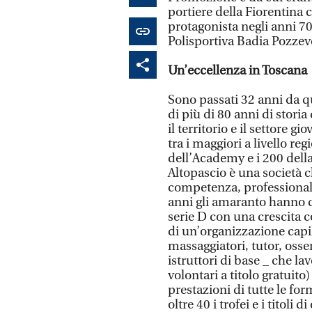
portiere della Fiorentina 
protagonista negli anni 70
Polisportiva Badia Pozzeve
Un’eccellenza in Toscana
Sono passati 32 anni da qu
di più di 80 anni di stori
il territorio e il settore 
tra i maggiori a livello re
dell’Academy e i 200 della 
Altopascio è una società 
competenza, professionali
anni gli amaranto hanno d
serie D con una crescita co
di un’organizzazione capil
massaggiatori, tutor, osser
istruttori di base _ che lav
volontari a titolo gratuit
prestazioni di tutte le fo
oltre 40 i trofei e i titoli 