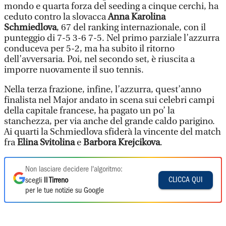
mondo e quarta forza del seeding a cinque cerchi, ha
ceduto contro la slovacca
Anna Karolina
Schmiedlova
, 67 del ranking internazionale, con il
punteggio di 7-5 3-6 7-5. Nel primo parziale l’azzurra
conduceva per 5-2, ma ha subito il ritorno
dell’avversaria. Poi, nel secondo set, è riuscita a
imporre nuovamente il suo tennis.
Nella terza frazione, infine, l’azzurra, quest’anno
finalista nel Major andato in scena sui celebri campi
della capitale francese, ha pagato un po’ la
stanchezza, per via anche del grande caldo parigino.
Ai quarti la Schmiedlova sfiderà la vincente del match
fra
Elina Svitolina
e
Barbora Krejcikova
.
Non lasciare decidere l'algoritmo:
CLICCA QUI
scegli
Il Tirreno
per le tue notizie su Google