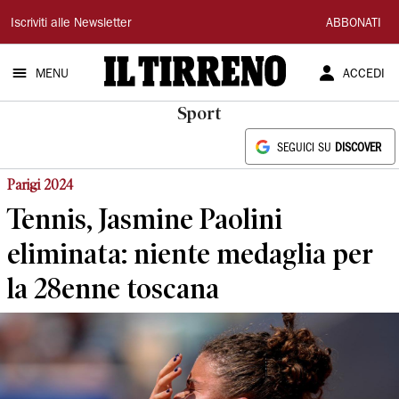
Il
Iscriviti alle Newsletter
ABBONATI
Tirreno
MENU
ACCEDI
Sport
SEGUICI SU
DISCOVER
Parigi 2024
Tennis, Jasmine Paolini
eliminata: niente medaglia per
la 28enne toscana