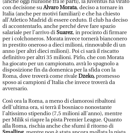
(anche oggi riunione fra le parti), la Juventus ha virato
con decisione su
Alvaro Morata
, deciso a tornare in
Italia (anche per motivi familiari) e che ha chiesto
all'Atletico Madrid di essere ceduto. Il club ha deciso
di accontentarlo, anche perché deve fare spazio
salariale per l'arrivo di
Suarez
, in procinto di firmare
per i colchoneros. Morata invece tornerà bianconero
in prestito oneroso a dieci milioni, rinnovabile di un
anno (per altri dieci milioni). Poi ci sarà il riscatto
definitivo per altri 35 milioni. Pirlo, che con Morata
ha giocato per un campionato, avrà lo spagnolo a
disposizione fin da domenica per la sfida con la
Roma, dove troverà come rivale
Dzeko,
promesso
sposo ai campioni d'Italia che invece troverà da
avversario.
Così ora la Roma, a meno di clamorosi ribaltoni
dell'ultima ora, si terrà il bosniaco nonostante
l'altissimo stipendio (7,5 milioni all'anno), mentre
per Milik si riapre la pista Premier League. Quanto
alla Roma, rischia anche che sfumi il ritorno di
Smalling
, mentre non è stata ancora mollata la pista