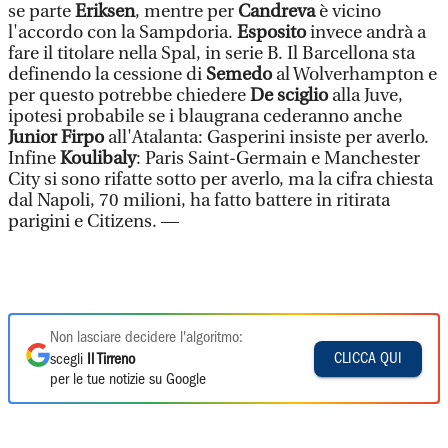
se parte
Eriksen
, mentre per
Candreva
è vicino
l'accordo con la Sampdoria.
Esposito
invece andrà a
fare il titolare nella Spal, in serie B. Il Barcellona sta
definendo la cessione di
Semedo
al Wolverhampton e
per questo potrebbe chiedere
De sciglio
alla Juve,
ipotesi probabile se i blaugrana cederanno anche
Junior Firpo
all'Atalanta: Gasperini insiste per averlo.
Infine
Koulibaly
: Paris Saint-Germain e Manchester
City si sono rifatte sotto per averlo, ma la cifra chiesta
dal Napoli, 70 milioni, ha fatto battere in ritirata
parigini e Citizens. —
Non lasciare decidere l'algoritmo:
CLICCA QUI
scegli
Il Tirreno
per le tue notizie su Google