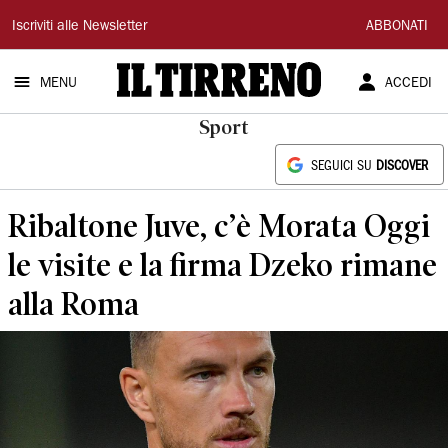
Il
Iscriviti alle Newsletter
ABBONATI
Tirreno
MENU
ACCEDI
Sport
SEGUICI SU
DISCOVER
Ribaltone Juve, c’è Morata Oggi
le visite e la firma Dzeko rimane
alla Roma