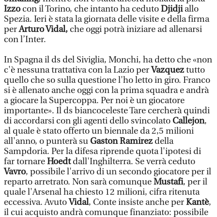
Izzo
con il Torino, che intanto ha ceduto
Djidji
allo
Spezia. Ieri è stata la giornata delle visite e della firma
per
Arturo Vidal,
che oggi potrà iniziare ad allenarsi
con l’Inter.
In Spagna il ds del Siviglia, Monchi, ha detto che «non
c'è nessuna trattativa con la Lazio per
Vazquez
tutto
quello che so sulla questione l'ho letto in giro. Franco
si è allenato anche oggi con la prima squadra e andrà
a giocare la Supercoppa. Per noi è un giocatore
importante». Il ds biancoceleste Tare cercherà quindi
di accordarsi con gli agenti dello svincolato
Callejon
,
al quale è stato offerto un biennale da 2,5 milioni
all'anno, o punterà su
Gaston Ramirez
della
Sampdoria. Per la difesa riprende quota l'ipotesi di
far tornare
Hoedt
dall'Inghilterra. Se verrà ceduto
Vavro
, possibile l'arrivo di un secondo giocatore per il
reparto arretrato. Non sarà comunque
Mustafi
, per il
quale l'Arsenal ha chiesto 12 milioni, cifra ritenuta
eccessiva. Avuto
Vidal
, Conte insiste anche per
Kantè
,
il cui acquisto andrà comunque finanziato: possibile