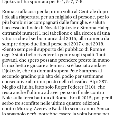
Djokovic l’ha spuntata per 6-4, 5-7, 7-6.
Roma si affaccia per la prima volta al Centrale dopo
l'ok alla riapertura per un migliaio di persone, per lo
più bambini accompagnati dalle famiglie, e saluta
l'accesso in finale di Novak Djokovic e Simona Halep,
entrambi numeri 1 nel tabellone e alla ricerca di una
vittoria che al serbo manca dal 2015, alla romena da
sempre dopo due finali perse nel 2017 e nel 2018.
«Sento sempre il supporto del pubblico di Roma e
oggi è stato bello rivedere la gente sugli spalti. Tanti
giovani, che spero possano prendere presto in mano
la racchetta e giocare a tennis», si è lasciato andare
Djokovic, che da domani supera Pete Sampras al
secondo gradino più alto del podio per settimane
consecutive al primo posto nella classifica Atp: 287.
Meglio di lui ha fatto solo Roger Federer (310), che
resta anche l'ultimo ad aver perso in finale contro
Nole sulla terra battuta di Roma. Era il 2015, poi per il
serbo tre sconfitte nelle ultime quattro edizioni,
contro Murray, Zverev e Nadal lo scorso anno. Senza
lo spagnolo però, potrebbe essere la volta buona per