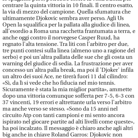
centrare la quinta vittoria in 10 finali. Il centro esatto,
la via di mezzo del campione. Quella sfumatura che
ultimamente Djokovic sembra aver perso. Agli Us
Open la squalifica per la pallata alla giudice di linea,
all'esordio a Roma una racchetta frantumata a terra, e
anche oggi contro il norvegese Casper Ruud, ha
regnato l'alta tensione. Tra liti con l'arbitro per due,
tre punti contesi sulla linea (almeno uno a ragione del
serbo) e poi un'altra pallata delle sue che gli costa un
warning del giudice di sedia. La frustrazione per aver
concesso un'altra palla break, ma poi il 'Djoker' infila
un altro dei suoi Ace, ne tirerà fuori 11 dal cilindro:
«Sì, da lì si vede che ho fiducia nel mio tennis.
Sicuramente è stata la mia miglior partita», ammette
dopo una vittoria comunque sofferta per 7-5, 6-3 con
37 vincenti, 19 errori e altrettante urla verso l'arbitro
ma anche verso se stesso. «Sono da 15 anni nel
circuito Atp con tanti campioni e mi sento ancora
ispirato nel giocare partite ad alti livelli come queste»,
ha poi incalzato. Il messaggio è chiaro anche agli altri
big anche in chiave Roland Garros: Djokovic non