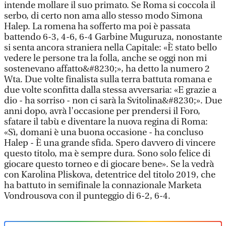
intende mollare il suo primato. Se Roma si coccola il
serbo, di certo non ama allo stesso modo Simona
Halep. La romena ha sofferto ma poi è passata
battendo 6-3, 4-6, 6-4 Garbine Muguruza, nonostante
si senta ancora straniera nella Capitale: «È stato bello
vedere le persone tra la folla, anche se oggi non mi
sostenevano affatto&#8230;», ha detto la numero 2
Wta. Due volte finalista sulla terra battuta romana e
due volte sconfitta dalla stessa avversaria: «E grazie a
dio - ha sorriso - non ci sarà la Svitolina&#8230;». Due
anni dopo, avrà l'occasione per prendersi il Foro,
sfatare il tabù e diventare la nuova regina di Roma:
«Sì, domani è una buona occasione - ha concluso
Halep - È una grande sfida. Spero davvero di vincere
questo titolo, ma è sempre dura. Sono solo felice di
giocare questo torneo e di giocare bene». Se la vedrà
con Karolina Pliskova, detentrice del titolo 2019, che
ha battuto in semifinale la connazionale Marketa
Vondrousova con il punteggio di 6-2, 6-4.