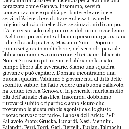
perso ma ha fatto bene, facendo penare anche una
corazzata come Genova. Insomma, servirà
concentrazione e qualità per battere le aretine e
servirà l’Ariete che sa lottare e che sa trovare le
migliori soluzioni nelle diverse situazioni di campo.
L’Ariete vista solo nel primo set del turno precedente.
«Nel turno precedente abbiamo perso una gara strana
– dice il coach pratese, Massimo Nuti – Dopo un
primo set giocato molto bene, nel secondo parziale
abbiamo commesso un errore e lì ci siamo bloccati.
Non ci è riuscito più niente ed abbiamo lasciato
campo libero alle avversarie. Siamo una squadra
giovane e può capitare. Domani incontriamo una
buona squadra. Valdarno è giovane ma, al di là delle
sconfitte subite, ha fatto vedere una buona pallavolo,
ha tenuto testa a Genova e, in generale, merita molto
più dell’attuale classifica. Insomma, dobbiamo
ritrovarci subito e ripartire e sono sicuro che
troveremo la giusta rabbia agonistica e le giuste
risorse nervose per farlo». La rosa dell’Ariete PVP
Pallavolo Prato: Grucka, Lunardi, Nesi, Mennini,
Palandri, Ferri, Torri, Gerl, Bertelli, Furlan, Talmaciu,