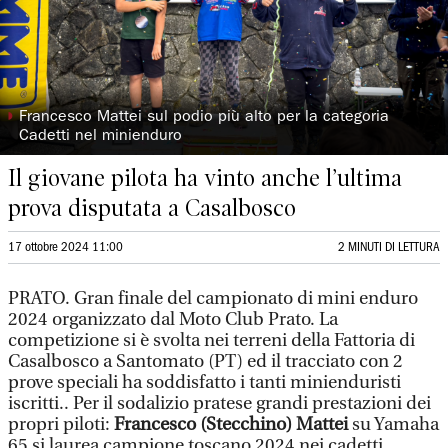
◗
Francesco Mattei sul podio più alto per la categoria
Cadetti nel minienduro
Il giovane pilota ha vinto anche l’ultima
prova disputata a Casalbosco
17 ottobre 2024 11:00
2 MINUTI DI LETTURA
PRATO. Gran finale del campionato di mini enduro
2024 organizzato dal Moto Club Prato. La
competizione si è svolta nei terreni della Fattoria di
Casalbosco a Santomato (PT) ed il tracciato con 2
prove speciali ha soddisfatto i tanti minienduristi
iscritti.. Per il sodalizio pratese grandi prestazioni dei
propri piloti:
Francesco (Stecchino) Mattei
su Yamaha
65 si laurea campione toscano 2024 nei cadetti