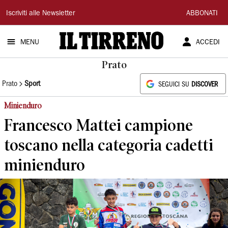
Il
Iscriviti alle Newsletter
ABBONATI
Tirreno
MENU
ACCEDI
Prato
Prato
Sport
SEGUICI SU
DISCOVER
Minienduro
Francesco Mattei campione
toscano nella categoria cadetti
minienduro