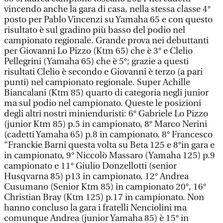
vincendo anche la gara di casa, nella stessa classe 4°
posto per Pablo Vincenzi su Yamaha 65 e con questo
risultato è sul gradino più basso del podio nel
campionato regionale. Grande prova nei debuttanti
per Giovanni Lo Pizzo (Ktm 65) che è 3° e Clelio
Pellegrini (Yamaha 65) che è 5°; grazie a questi
risultati Clelio è secondo e Giovanni è terzo (a pari
punti) nel campionato regionale. Super Achille
Biancalani (Ktm 85) quarto di categoria negli junior
ma sul podio nel campionato. Queste le posizioni
degli altri nostri minienduristi: 6° Gabriele Lo Pizzo
(junior Ktm 85) p.5 in campionato, 8° Marco Nerini
(cadetti Yamaha 65) p.8 in campionato, 8° Francesco
“Franckie Barni questa volta su Beta 125 e 8°in gara e
in campionato, 9° Niccolò Massaro (Yamaha 125) p.9
campionato e 11° Giulio Donzellotti (senior
Husqvarna 85) p13 in campionato, 12° Andrea
Cusumano (Senior Ktm 85) in campionato 20°, 16°
Christian Bray (Ktm 125) p.17 in campionato. Non
hanno concluso la gara i fratelli Nenciolini ma
comunque Andrea (junior Yamaha 85) è 15° in