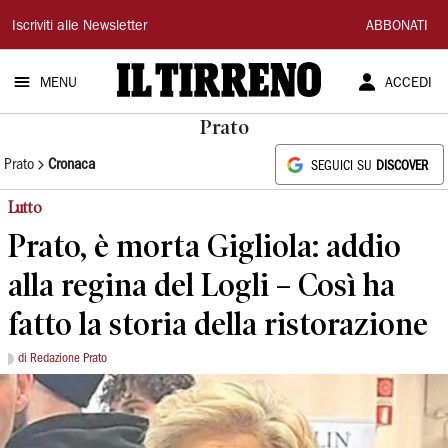
Il
Iscriviti alle Newsletter
ABBONATI
Tirreno
MENU
ACCEDI
Prato
Prato
Cronaca
SEGUICI SU
DISCOVER
Lutto
Prato, è morta Gigliola: addio
alla regina del Logli – Così ha
fatto la storia della ristorazione
di Redazione Prato