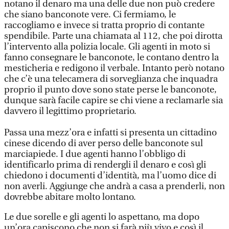
notano il denaro ma una delle due non può credere
che siano banconote vere. Ci fermiamo, le
raccogliamo e invece si tratta proprio di contante
spendibile. Parte una chiamata al 112, che poi dirotta
l’intervento alla polizia locale. Gli agenti in moto si
fanno consegnare le banconote, le contano dentro la
mesticheria e redigono il verbale. Intanto però notano
che c’è una telecamera di sorveglianza che inquadra
proprio il punto dove sono state perse le banconote,
dunque sarà facile capire se chi viene a reclamarle sia
davvero il legittimo proprietario.
Passa una mezz’ora e infatti si presenta un cittadino
cinese dicendo di aver perso delle banconote sul
marciapiede. I due agenti hanno l’obbligo di
identificarlo prima di rendergli il denaro e così gli
chiedono i documenti d’identità, ma l’uomo dice di
non averli. Aggiunge che andrà a casa a prenderli, non
dovrebbe abitare molto lontano.
Le due sorelle e gli agenti lo aspettano, ma dopo
un’ora capiscono che non si farà più vivo e così il