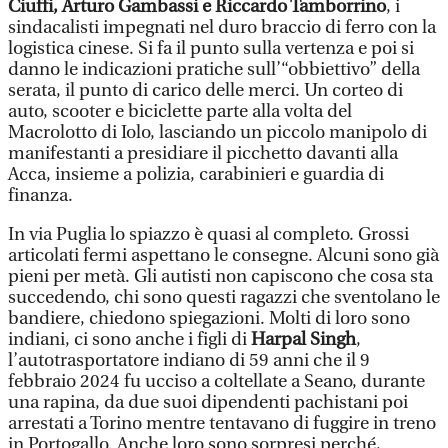
Ciuffi, Arturo Gambassi e Riccardo Tamborrino
, i
sindacalisti impegnati nel duro braccio di ferro con la
logistica cinese. Si fa il punto sulla vertenza e poi si
danno le indicazioni pratiche sull’“obbiettivo” della
serata, il punto di carico delle merci. Un corteo di
auto, scooter e biciclette parte alla volta del
Macrolotto di Iolo, lasciando un piccolo manipolo di
manifestanti a presidiare il picchetto davanti alla
Acca, insieme a polizia, carabinieri e guardia di
finanza.
In via Puglia lo spiazzo è quasi al completo. Grossi
articolati fermi aspettano le consegne. Alcuni sono già
pieni per metà. Gli autisti non capiscono che cosa sta
succedendo, chi sono questi ragazzi che sventolano le
bandiere, chiedono spiegazioni. Molti di loro sono
indiani, ci sono anche i figli di
Harpal Singh
,
l’autotrasportatore indiano di 59 anni che il 9
febbraio 2024 fu ucciso a coltellate a Seano, durante
una rapina, da due suoi dipendenti pachistani poi
arrestati a Torino mentre tentavano di fuggire in treno
in Portogallo. Anche loro sono sorpresi perché,