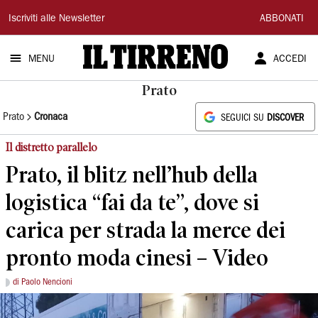
Il
Iscriviti alle Newsletter
ABBONATI
Tirreno
MENU
ACCEDI
Prato
Prato
Cronaca
SEGUICI SU
DISCOVER
Il distretto parallelo
Prato, il blitz nell’hub della
logistica “fai da te”, dove si
carica per strada la merce dei
pronto moda cinesi – Video
di Paolo Nencioni