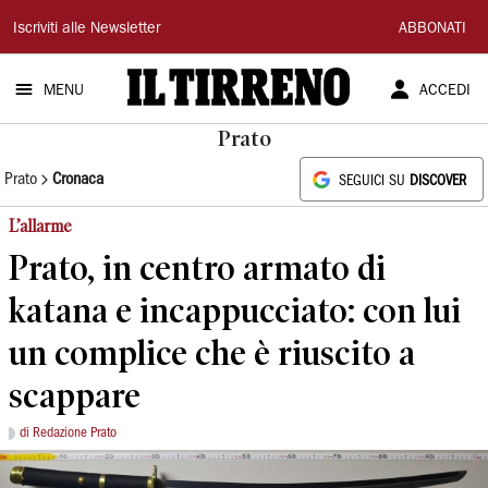
Il
Iscriviti alle Newsletter
ABBONATI
Tirreno
MENU
ACCEDI
Prato
Prato
Cronaca
SEGUICI SU
DISCOVER
L’allarme
Prato, in centro armato di
katana e incappucciato: con lui
un complice che è riuscito a
scappare
di Redazione Prato