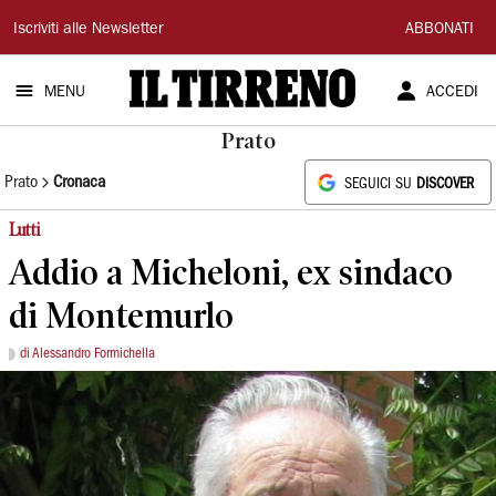
Il
Iscriviti alle Newsletter
ABBONATI
Tirreno
MENU
ACCEDI
Prato
Prato
Cronaca
SEGUICI SU
DISCOVER
Lutti
Addio a Micheloni, ex sindaco
di Montemurlo
di Alessandro Formichella