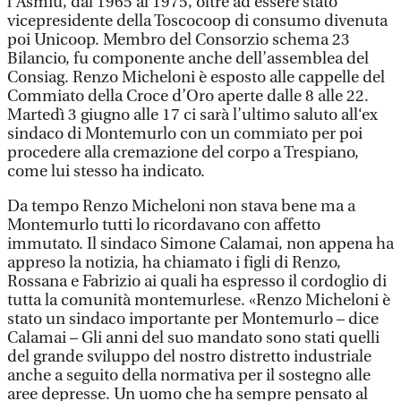
l’Asmiu, dal 1965 al 1975, oltre ad essere stato
vicepresidente della Toscocoop di consumo divenuta
poi Unicoop. Membro del Consorzio schema 23
Bilancio, fu componente anche dell’assemblea del
Consiag. Renzo Micheloni è esposto alle cappelle del
Commiato della Croce d’Oro aperte dalle 8 alle 22.
Martedì 3 giugno alle 17 ci sarà l’ultimo saluto all‘ex
sindaco di Montemurlo con un commiato per poi
procedere alla cremazione del corpo a Trespiano,
come lui stesso ha indicato.
Da tempo Renzo Micheloni non stava bene ma a
Montemurlo tutti lo ricordavano con affetto
immutato. Il sindaco Simone Calamai, non appena ha
appreso la notizia, ha chiamato i figli di Renzo,
Rossana e Fabrizio ai quali ha espresso il cordoglio di
tutta la comunità montemurlese. «Renzo Micheloni è
stato un sindaco importante per Montemurlo – dice
Calamai – Gli anni del suo mandato sono stati quelli
del grande sviluppo del nostro distretto industriale
anche a seguito della normativa per il sostegno alle
aree depresse. Un uomo che ha sempre pensato al