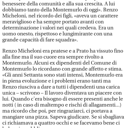
benessere della comunità e alla sua crescita. A lui
dobbiamo tanto della Montemurlo di oggi». Renzo
Micheloni, nel ricordo dei figli, «aveva un carattere
meraviglioso e ha sempre portato avanti con
determinazione i valori nei quali credeva. Era un
uomo onesto, rispettoso e lungimirante con una
grande capacità di fare squadra».
Renzo Micheloni era pratese e a Prato ha vissuto fino
alla fine ma il suo cuore era sempre rivolto a
Montemurlo. Alcuni ex dipendenti del Comune di
Montemurlo lo ricordano con grande affetto e stima.
«Gli anni Settanta sono stati intensi, Montemurlo era
in piena evoluzione e i problemi erano tanti ma
Renzo riusciva a dare a tutti i dipendenti una carica
unica – scrivono – Il lavoro diventava un piacere con
lui. Quando c'era bisogno di essere presenti anche le
notti ( in caso di maltempo e rischi di allagamenti...)
ma ricordo che poi, per ringraziarci, ci portava a
mangiare una pizza. Sapeva giudicare. Se si sbagliava
ci richiamava a quattro occhi e se facevamo bene ci