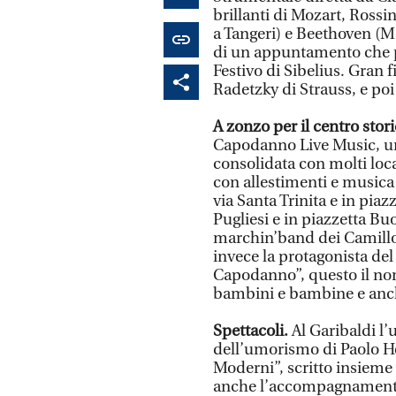
brillanti di Mozart, Rossin
a Tangeri) e Beethoven (M
di un appuntamento che pr
Festivo di Sibelius. Gran f
Radetzky di Strauss, e poi
A zonzo per il centro stor
Capodanno Live Music, un
consolidata con molti loca
con allestimenti e musica d
via Santa Trinita e in pia
Pugliesi e in piazzetta Bu
marchin’band dei Camillo
invece la protagonista de
Capodanno”, questo il no
bambini e bambine e anche
Spettacoli.
Al Garibaldi l’
dell’umorismo di Paolo H
Moderni”, scritto insieme
anche l’accompagnamento 