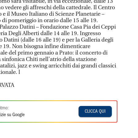
o sarà visitabile, in via eccezionale, dalle 13
 vedere gli affreschi della cattedrale. Il Centro
o e il Museo Italiano di Scienze Planetarie –
 di pomeriggio in orario dalle 15 alle 19.
 Palazzo Datini – Fondazione Casa Pia dei Ceppi
eria Degli Alberti dalle 14 alle 19. Ingresso
 Datini (dalle 16 alle 19) e per la Galleria degli
lle 19. Non bisogna infine dimenticare
le del primo gennaio a Prato: il concerto di
infonica Chiti nell’atrio della stazione
talizi, jazz e swing arricchiti dai grandi classici
ionale. l
RVATA
itmo:
CLICCA QUI
izie su Google