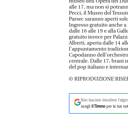
museo dell’Opera del Duom
alle 17, ma non si potranno
Pecci, il Museo del Tessut
Parsec saranno aperti solo
Ingresso gratuito anche a
dalle 16 alle 19 e alla Gall
gratuito invece per Palazzo
Alberti, aperta dalle 14 a
l’appuntamento tradiziona
Capodanno dell’orchestra s
centrale. Dalle 17, brani na
del pop italiano e internaz
© RIPRODUZIONE RISE
Non lasciare decidere l'algor
scegli
Il Tirreno
per le tue not