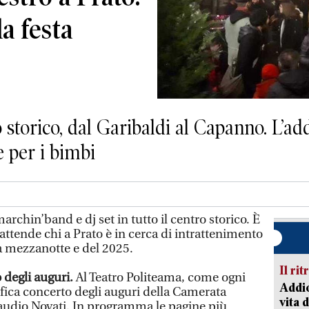
la festa
 storico, dal Garibaldi al Capanno. L’ad
e per i bimbi
archin’band e dj set in tutto il centro storico. È
ttende chi a Prato è in cerca di intrattenimento
a mezzanotte e del 2025.
Il rit
 degli auguri.
Al Teatro Politeama, come ogni
Addio
ifica concerto degli auguri della Camerata
vita 
audio Novati. In programma le pagine più