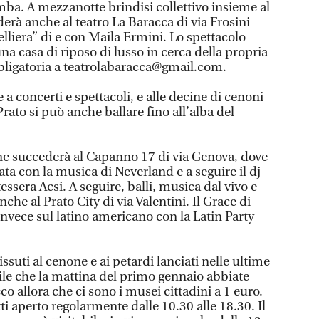
mba. A mezzanotte brindisi collettivo insieme al
iderà anche al teatro La Baracca di via Frosini
elliera” di e con Maila Ermini. Lo spettacolo
una casa di riposo di lusso in cerca della propria
bligatoria a teatrolabaracca@gmail.com.
 a concerti e spettacoli, e alle decine di cenoni
rato si può anche ballare fino all’alba del
ne succederà al Capanno 17 di via Genova, dove
a con la musica di Neverland e a seguire il dj
tessera Acsi. A seguire, balli, musica dal vivo e
che al Prato City di via Valentini. Il Grace di
invece sul latino americano con la Latin Party
suti al cenone e ai petardi lanciati nelle ultime
ile che la mattina del primo gennaio abbiate
cco allora che ci sono i musei cittadini a 1 euro.
ti aperto regolarmente dalle 10.30 alle 18.30. Il