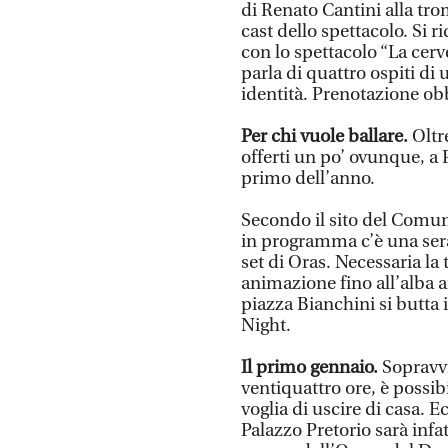
di Renato Cantini alla tro
cast dello spettacolo. Si r
con lo spettacolo “La cerv
parla di quattro ospiti di 
identità. Prenotazione ob
Per chi vuole ballare.
Oltre
offerti un po’ ovunque, a P
primo dell’anno.
Secondo il sito del Comu
in programma c’è una serat
set di Oras. Necessaria la 
animazione fino all’alba an
piazza Bianchini si butta 
Night.
Il primo gennaio.
Sopravvis
ventiquattro ore, è possib
voglia di uscire di casa. E
Palazzo Pretorio sarà infat