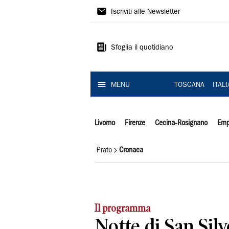
Il
Iscriviti alle Newsletter
Tirreno
Sfoglia il quotidiano
MENU
TOSCANA
ITAL
Livorno
Firenze
Cecina-Rosignano
Emp
Prato
Cronaca
Il programma
Notte di San Silv