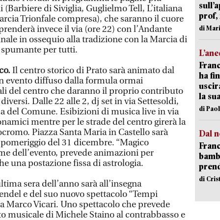
sull’
i (Barbiere di Siviglia, Guglielmo Tell, L’italiana
prof,
arcia Trionfale compresa), che saranno il cuore
enderà invece il via (ore 22) con l’Andante
di Mar
inale in ossequio alla tradizione con la Marcia di
 spumante per tutti.
L’an
Franc
ico.
Il centro storico di Prato sarà animato dal
ha fin
 evento diffuso dalla formula ormai
uscir
li del centro che daranno il proprio contributo
la su
iversi. Dalle 22 alle 2, dj set in via Settesoldi,
di Pao
zza del Comune. Esibizioni di musica live in via
onamici mentre per le strade del centro girerà la
cromo. Piazza Santa Maria in Castello sarà
Dal n
l pomeriggio del 31 dicembre. “Magico
Franc
me dell’evento, prevede animazioni per
bambi
 una postazione fissa di astrologia.
pren
di Cri
ultima sera dell’anno sarà all’insegna
endel e del suo nuovo spettacolo “Tempi
 a Marco Vicari. Uno spettacolo che prevede
musicale di Michele Staino al contrabbasso e