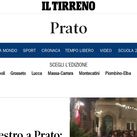
Prato
IA MONDO
SPORT
CRONACA
TEMPO LIBERO
VIDEO
SCUOLA 
SCEGLI L'EDIZIONE
oli
Grosseto
Lucca
Massa-Carrara
Montecatini
Piombino-Elba
estro a Prato: