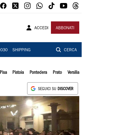
ACCEDI
ABBONATI
2030
SHIPPING
CERCA
Pisa
Pistoia
Pontedera
Prato
Versilia
SEGUICI SU
DISCOVER