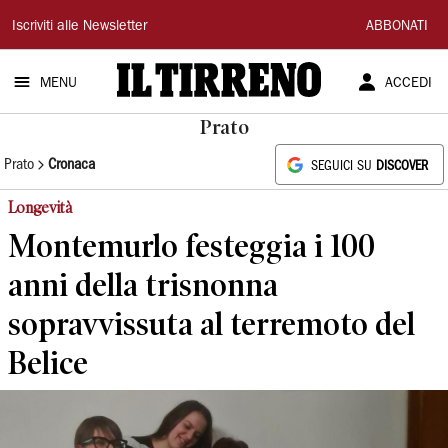
Il
Iscriviti alle Newsletter
ABBONATI
Tirreno
MENU
ACCEDI
Prato
Prato
Cronaca
SEGUICI SU
DISCOVER
Longevità
Montemurlo festeggia i 100
anni della trisnonna
sopravvissuta al terremoto del
Belice