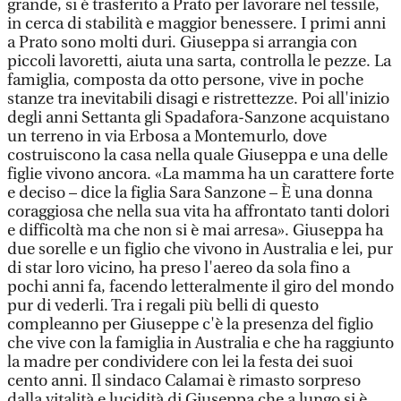
grande, si è trasferito a Prato per lavorare nel tessile,
in cerca di stabilità e maggior benessere. I primi anni
a Prato sono molti duri. Giuseppa si arrangia con
piccoli lavoretti, aiuta una sarta, controlla le pezze. La
famiglia, composta da otto persone, vive in poche
stanze tra inevitabili disagi e ristrettezze. Poi all'inizio
degli anni Settanta gli Spadafora-Sanzone acquistano
un terreno in via Erbosa a Montemurlo, dove
costruiscono la casa nella quale Giuseppa e una delle
figlie vivono ancora. «La mamma ha un carattere forte
e deciso – dice la figlia Sara Sanzone – È una donna
coraggiosa che nella sua vita ha affrontato tanti dolori
e difficoltà ma che non si è mai arresa». Giuseppa ha
due sorelle e un figlio che vivono in Australia e lei, pur
di star loro vicino, ha preso l'aereo da sola fino a
pochi anni fa, facendo letteralmente il giro del mondo
pur di vederli. Tra i regali più belli di questo
compleanno per Giuseppe c'è la presenza del figlio
che vive con la famiglia in Australia e che ha raggiunto
la madre per condividere con lei la festa dei suoi
cento anni. Il sindaco Calamai è rimasto sorpreso
dalla vitalità e lucidità di Giuseppa che a lungo si è