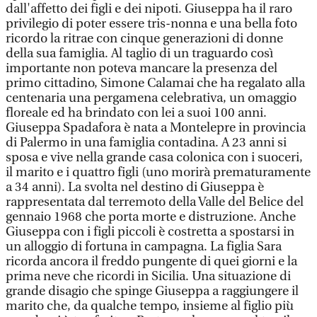
dall'affetto dei figli e dei nipoti. Giuseppa ha il raro
privilegio di poter essere tris-nonna e una bella foto
ricordo la ritrae con cinque generazioni di donne
della sua famiglia. Al taglio di un traguardo così
importante non poteva mancare la presenza del
primo cittadino, Simone Calamai che ha regalato alla
centenaria una pergamena celebrativa, un omaggio
floreale ed ha brindato con lei a suoi 100 anni.
Giuseppa Spadafora è nata a Montelepre in provincia
di Palermo in una famiglia contadina. A 23 anni si
sposa e vive nella grande casa colonica con i suoceri,
il marito e i quattro figli (uno morirà prematuramente
a 34 anni). La svolta nel destino di Giuseppa è
rappresentata dal terremoto della Valle del Belice del
gennaio 1968 che porta morte e distruzione. Anche
Giuseppa con i figli piccoli è costretta a spostarsi in
un alloggio di fortuna in campagna. La figlia Sara
ricorda ancora il freddo pungente di quei giorni e la
prima neve che ricordi in Sicilia. Una situazione di
grande disagio che spinge Giuseppa a raggiungere il
marito che, da qualche tempo, insieme al figlio più