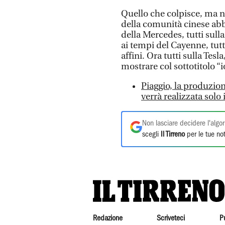
Quello che colpisce, ma no
della comunità cinese ab
della Mercedes, tutti su
ai tempi del Cayenne, tut
affini. Ora tutti sulla Tes
mostrare col sottotitolo “io
Piaggio, la produzio
verrà realizzata solo 
Non lasciare decidere l'algor
scegli
Il Tirreno
per le tue not
Redazione
Scriveteci
P