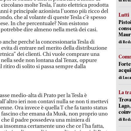
 circolano molte Tesla, l’auto elettrica prodotta
 anni è principale azionista l’uomo più ricco del
Lutti
ndo, che al volante di queste Tesla c’è spesso
Pisto
se. In che percentuale? Non esistono
conse
i potrebbe dire almeno nella metà dei casi.
Mauro
o anche perché la concessionaria Tesla di
di Red
 evita di entrare nel merito della distribuzione
“etnica” dei clienti. Chi vuole comprare una
Comm
, nella sede non lontana dal Tenax, oppure
Forte
 ritiro di solito si passa sempre dalla
acqui
.
di Luca
La tr
asse medio-alta di Prato per la Tesla è
Trova
ll’altro ieri non contavi nulla se non ti mettevi
Lago,
enne. Ora invece è quella T che fa tanto status
coinv
il fascino che emana da Musk, non proprio uno
sto che il padre possedeva una miniera di
di Red
a insomma certamente uno che ce l’ha fatta,