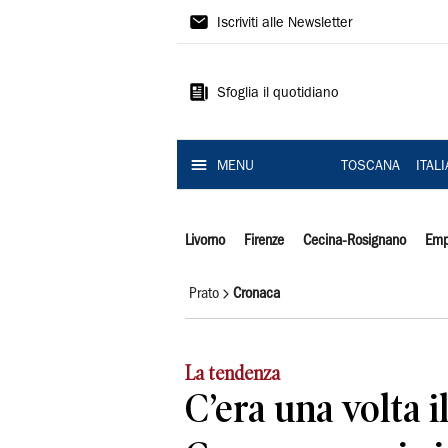
Il
Iscriviti alle Newsletter
Tirreno
Sfoglia il quotidiano
MENU
TOSCANA
ITAL
Livorno
Firenze
Cecina-Rosignano
Emp
Prato
Cronaca
La tendenza
C’era una volta i