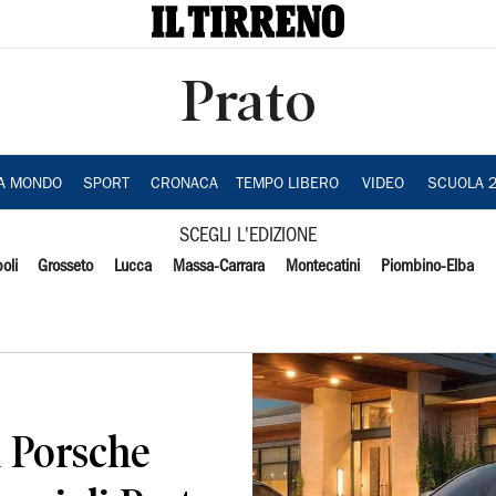
Prato
IA MONDO
SPORT
CRONACA
TEMPO LIBERO
VIDEO
SCUOLA 
SCEGLI L'EDIZIONE
oli
Grosseto
Lucca
Massa-Carrara
Montecatini
Piombino-Elba
l Porsche