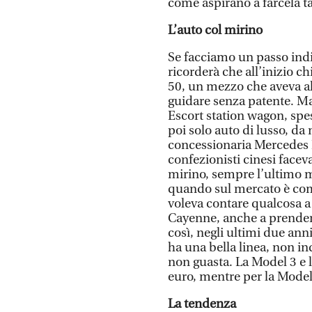
come aspirano a farcela ta
L’auto col mirino
Se facciamo un passo indi
ricorderà che all’inizio ch
50, un mezzo che aveva al
guidare senza patente. Ma
Escort station wagon, spess
poi solo auto di lusso, da 
concessionaria Mercedes Fi
confezionisti cinesi facev
mirino, sempre l’ultimo 
quando sul mercato è com
voleva contare qualcosa a c
Cayenne, anche a prenderl
così, negli ultimi due ann
ha una bella linea, non i
non guasta. La Model 3 e 
euro, mentre per la Model
La tendenza