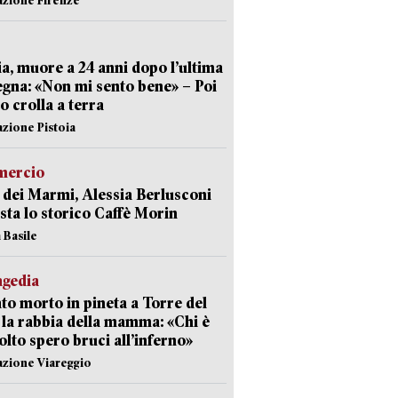
ia, muore a 24 anni dopo l’ultima
gna: «Non mi sento bene» – Poi
 crolla a terra
azione Pistoia
ercio
 dei Marmi, Alessia Berlusconi
sta lo storico Caffè Morin
 Basile
agedia
to morto in pineta a Torre del
 la rabbia della mamma: «Chi è
olto spero bruci all’inferno»
azione Viareggio