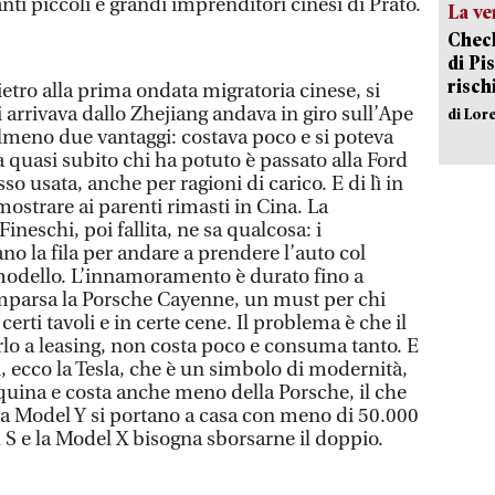
nti piccoli e grandi imprenditori cinesi di Prato.
La ve
Check
di Pis
risch
etro alla prima ondata migratoria cinese, si
i arrivava dallo Zhejiang andava in giro sull’Ape
di Lor
meno due vantaggi: costava poco e si poteva
 quasi subito chi ha potuto è passato alla Ford
o usata, anche per ragioni di carico. E di lì in
mostrare ai parenti rimasti in Cina. La
neschi, poi fallita, ne sa qualcosa: i
ano la fila per andare a prendere l’auto col
modello. L’innamoramento è durato fino a
parsa la Porsche Cayenne, un must per chi
erti tavoli e in certe cene. Il problema è che il
o a leasing, non costa poco e consuma tanto. E
i, ecco la Tesla, che è un simbolo di modernità,
nquina e costa anche meno della Porsche, il che
la Model Y si portano a casa con meno di 50.000
 S e la Model X bisogna sborsarne il doppio.