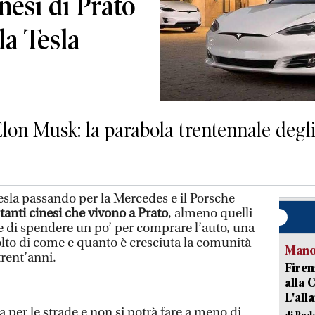
nesi di Prato
la Tesla
 Elon Musk: la parabola trentennale degli
esla passando per la Mercedes e il Porsche
 tanti cinesi che vivono a Prato
, almeno quelli
 di spendere un po’ per comprare l’auto, una
lto di come e quanto è cresciuta la comunità
Manov
trent’anni.
Firen
alla 
L'all
 per le strade e non si potrà fare a meno di
di Red