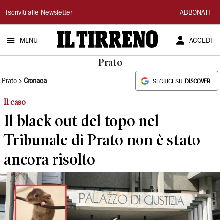
Il
Iscriviti alle Newsletter
ABBONATI
Tirreno
MENU
ACCEDI
Prato
Prato
Cronaca
SEGUICI SU
DISCOVER
Il caso
Il black out del topo nel
Tribunale di Prato non è stato
ancora risolto