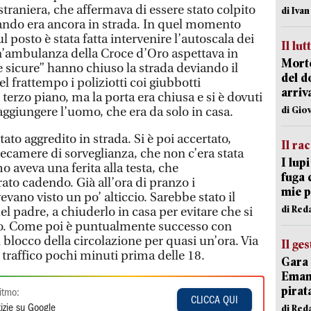
straniera, che affermava di essere stato colpito
di Iva
ando era ancora in strada. In quel momento
l posto è stata fatta intervenire l’autoscala dei
Il lut
un’ambulanza della Croce d’Oro aspettava in
Morto
de sicure” hanno chiuso la strada deviando il
del d
el frattempo i poliziotti coi giubbotti
arriv
al terzo piano, ma la porta era chiusa e si è dovuti
di Gio
aggiungere l’uomo, che era da solo in casa.
tato aggredito in strada. Si è poi accertato,
Il ra
lecamere di sorveglianza, che non c’era stata
I lup
 aveva una ferita alla testa, che
fuga 
ato cadendo. Già all’ora di pranzo i
mie 
evano visto un po’ alticcio. Sarebbe stato il
di Red
 del padre, a chiuderlo in casa per evitare che si
io. Come poi è puntualmente successo con
l blocco della circolazione per quasi un’ora. Via
Il ge
l traffico pochi minuti prima delle 18.
Gara 
Emanu
pirat
itmo:
CLICCA QUI
di Red
izie su Google