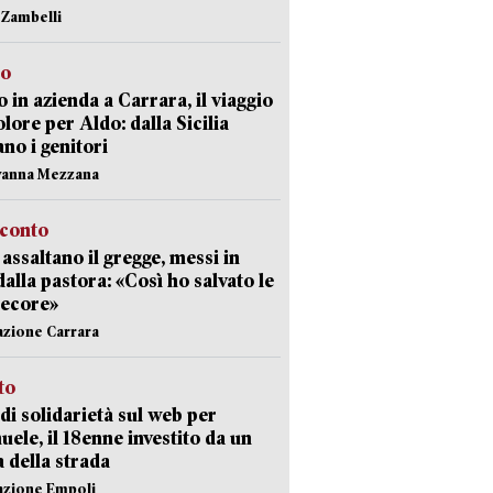
n Zambelli
to
 in azienda a Carrara, il viaggio
olore per Aldo: dalla Sicilia
ano i genitori
vanna Mezzana
cconto
i assaltano il gregge, messi in
dalla pastora: «Così ho salvato le
pecore»
azione Carrara
sto
di solidarietà sul web per
ele, il 18enne investito da un
a della strada
azione Empoli