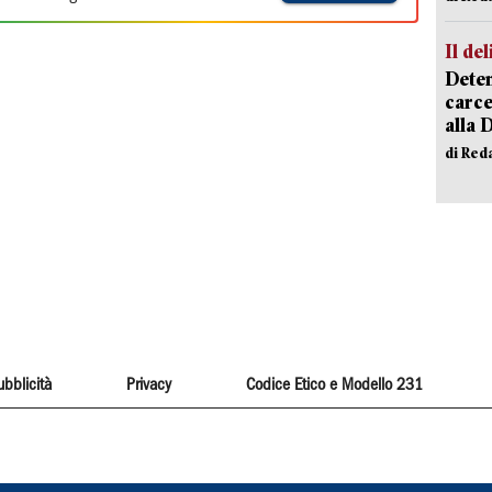
Il del
Deten
carce
alla 
di Red
ubblicità
Privacy
Codice Etico e Modello 231