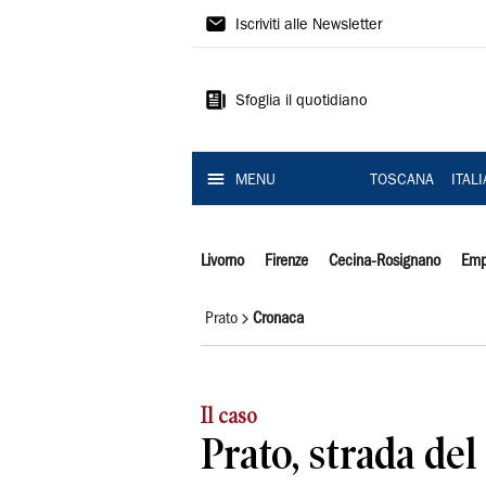
Il
Iscriviti alle Newsletter
Tirreno
Sfoglia il quotidiano
MENU
TOSCANA
ITAL
Livorno
Firenze
Cecina-Rosignano
Emp
Prato
Cronaca
Il caso
Prato, strada del