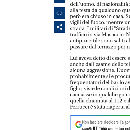
dell’uomo, di nazionalità 
alla testa da qualcuno qu
però era chiuso in casa. Su
vigili del fuoco, mentre 
strada. I militari di “Stra
traffico in via Masaccio. N
antiproiettile sono saliti 
passare dal terrazzo per r
Lui aveva detto di essere s
anche dall’esame delle te
alcuna aggressione. L’uomo
probabilmente si è procur
frequentatori del bar lo av
figlio, viste le condizioni
cacciasse in qualche gua
quella chiamata al 112 e i
Ferrucci è stata riaperta a
Non lasciare decidere l'algor
scegli
Il Tirreno
per le tue not