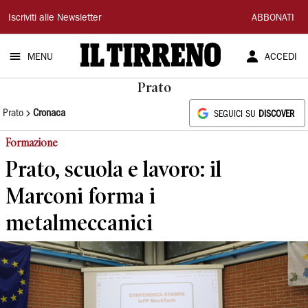
Il
Iscriviti alle Newsletter
ABBONATI
Tirreno
MENU
ACCEDI
Prato
Prato
Cronaca
SEGUICI SU
DISCOVER
Formazione
Prato, scuola e lavoro: il
Marconi forma i
metalmeccanici