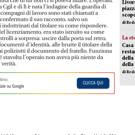
tà che di lui non ci si poteva fidare. L’operaio,
Livor
la Cgil e di lì è nata l’indagine della guardia di
piazz
 compagni di lavoro sono stati chiamati a
scopo
confermato il suo racconto, salvo un
di Red
i indottrinati dal titolare su come rispondere.
el licenziamento, era stato istruito su come
La st
rolli a sorpresa: uscire dalla porta sul retro,
ocumenti d’identità, alle brutte il titolare della
Casa 
 poliziotti il documento del fratello. Funziona
resta
é stavolta l’operaio non aveva più niente da
della
 verità.
della
di Red
itmo:
CLICCA QUI
izie su Google