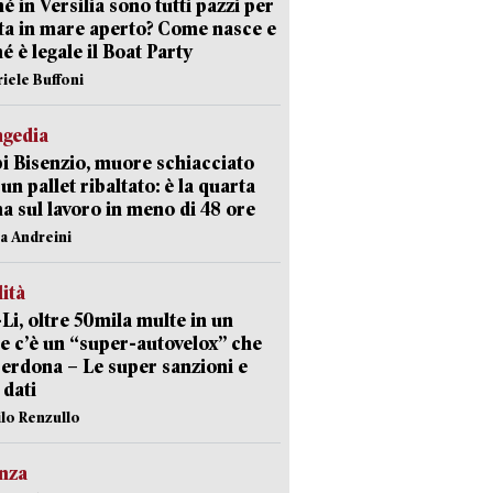
é in Versilia sono tutti pazzi per
sta in mare aperto? Come nasce e
é è legale il Boat Party
riele Buffoni
agedia
 Bisenzio, muore schiacciato
 un pallet ribaltato: è la quarta
ma sul lavoro in meno di 48 ore
na Andreini
lità
-Li, oltre 50mila multe in un
e c’è un “super-autovelox” che
erdona – Le super sanzioni e
i dati
ilo Renzullo
nza