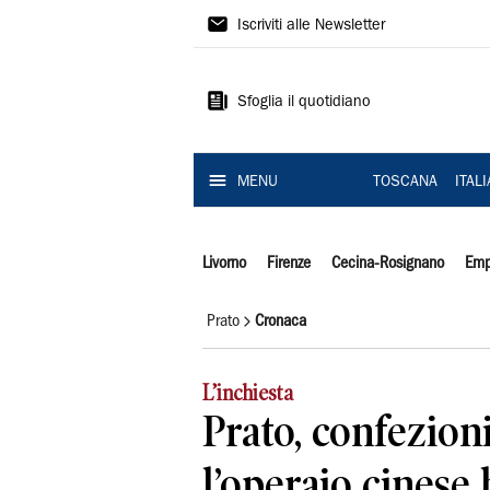
Il
Iscriviti alle Newsletter
Tirreno
Sfoglia il quotidiano
MENU
TOSCANA
ITAL
Livorno
Firenze
Cecina-Rosignano
Emp
Prato
Cronaca
L’inchiesta
Prato, confezioni
l’operaio cinese