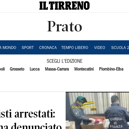
Prato
IA MONDO
SPORT
CRONACA
TEMPO LIBERO
VIDEO
SCUOLA 
SCEGLI L'EDIZIONE
oli
Grosseto
Lucca
Massa-Carrara
Montecatini
Piombino-Elba
sti arrestati:
 ha denunciato