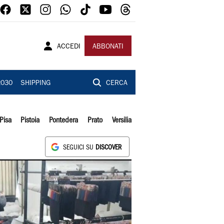
ACCEDI
ABBONATI
2030
SHIPPING
CERCA
Pisa
Pistoia
Pontedera
Prato
Versilia
SEGUICI SU
DISCOVER