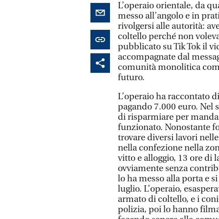
L’operaio orientale, da qua
messo all’angolo e in prat
rivolgersi alle autorità: a
coltello perché non voleva
pubblicato su Tik Tok il v
accompagnate dal messag
comunità monolitica come 
futuro.
L’operaio ha raccontato di 
pagando 7.000 euro. Nel su
di risparmiare per mandar
funzionato. Nonostante fos
trovare diversi lavori nell
nella confezione nella zo
vitto e alloggio, 13 ore di 
ovviamente senza contribut
lo ha messo alla porta e si
luglio. L’operaio, esaspera
armato di coltello, e i con
polizia, poi lo hanno fil