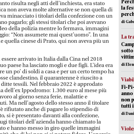
Perch
nto risulta negli atti dell’inchiesta, era stato
la fe
ica non aveva molte alternative se non quella di
perch
veva minacciato i titolari della confezione con un
no pagarlo; gli stessi titolari che poi avevano
di Gab
ideo della polizia mentre lo fermava, immagini
gio: “Non assumete mai quest’uomo”. In una
La tr
quella cinese di Prato, qui non aveva più un
Campi
sotto
vitti
essere arrivato in Italia dalla Cina nel 2018
di Ele
o paese ha lasciato mogli e due figli. L’idea era
e un po’ di soldi a casa e per un certo tempo ha
se clandestino, il quarantenne è riuscito a
Viabi
e ditte tessili. Nel febbraio 2022 è approdato
Fi-Pi
na dell’ex Ippodromo: 1.300 euro al mese più
anno 
lavoro al giorno senza ferie, malattie e
non p
i. Ma nell’agosto dello stesso anno il titolare
tutti 
 è rifiutato anche di pagare lo stipendio di
di Dan
to, si è presentato davanti alla confezione,
iugi titolari dell’azienda hanno chiamato la
mato e hanno messo in giro quelle immagini
Viole