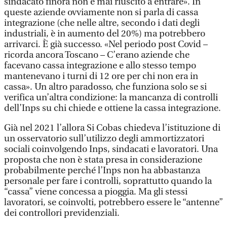
sindacato finora non è mai riuscito a entrare». In
queste aziende ovviamente non si parla di cassa
integrazione (che nelle altre, secondo i dati degli
industriali, è in aumento del 20%) ma potrebbero
arrivarci. È già successo. «Nel periodo post Covid –
ricorda ancora Toscano – C’erano aziende che
facevano cassa integrazione e allo stesso tempo
mantenevano i turni di 12 ore per chi non era in
cassa». Un altro paradosso, che funziona solo se si
verifica un’altra condizione: la mancanza di controlli
dell’Inps su chi chiede e ottiene la cassa integrazione.
Già nel 2021 l’allora Si Cobas chiedeva l’istituzione di
un osservatorio sull’utilizzo degli ammortizzatori
sociali coinvolgendo Inps, sindacati e lavoratori. Una
proposta che non è stata presa in considerazione
probabilmente perché l’Inps non ha abbastanza
personale per fare i controlli, soprattutto quando la
“cassa” viene concessa a pioggia. Ma gli stessi
lavoratori, se coinvolti, potrebbero essere le “antenne”
dei controllori previdenziali.