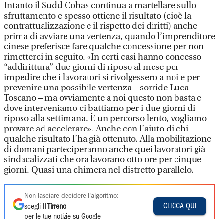
Intanto il Sudd Cobas continua a martellare sullo
sfruttamento e spesso ottiene il risultato (cioè la
contrattualizzazione e il rispetto dei diritti) anche
prima di avviare una vertenza, quando l’imprenditore
cinese preferisce fare qualche concessione per non
rimetterci in seguito. «In certi casi hanno concesso
“addirittura” due giorni di riposo al mese per
impedire che i lavoratori si rivolgessero a noi e per
prevenire una possibile vertenza – sorride Luca
Toscano – ma ovviamente a noi questo non basta e
dove interveniamo ci battiamo per i due giorni di
riposo alla settimana. È un percorso lento, vogliamo
provare ad accelerare». Anche con l’aiuto di chi
qualche risultato l’ha già ottenuto. Alla mobilitazione
di domani parteciperanno anche quei lavoratori già
sindacalizzati che ora lavorano otto ore per cinque
giorni. Quasi una chimera nel distretto parallelo.
Non lasciare decidere l'algoritmo:
CLICCA QUI
scegli
Il Tirreno
per le tue notizie su Google