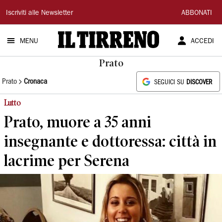
Il
Iscriviti alle Newsletter
ABBONATI
Tirreno
MENU
ACCEDI
Prato
Prato
Cronaca
SEGUICI SU
DISCOVER
Lutto
Prato, muore a 35 anni
insegnante e dottoressa: città in
lacrime per Serena