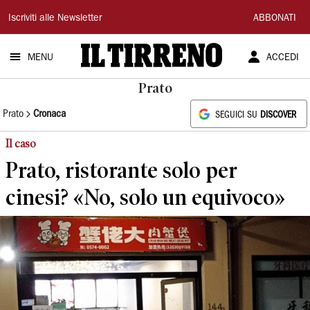
Il
Iscriviti alle Newsletter
ABBONATI
Tirreno
MENU
ACCEDI
Prato
Prato
Cronaca
SEGUICI SU
DISCOVER
Il caso
Prato, ristorante solo per
cinesi? «No, solo un equivoco»