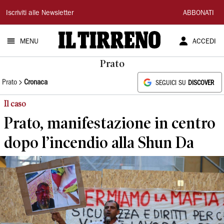
Il
Iscriviti alle Newsletter
ABBONATI
Tirreno
MENU
ACCEDI
Prato
Prato
Cronaca
SEGUICI SU
DISCOVER
Il caso
Prato, manifestazione in centro
dopo l’incendio alla Shun Da