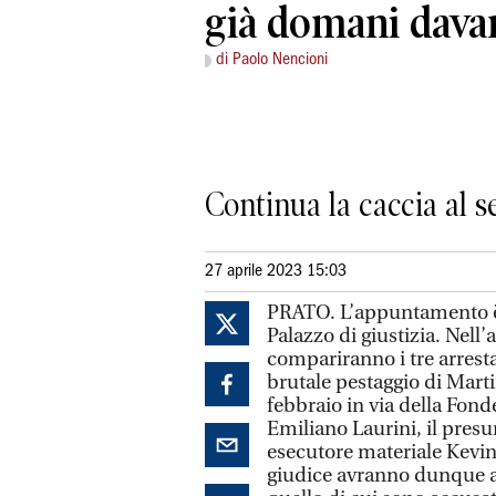
già domani davan
di Paolo Nencioni
Continua la caccia al s
27 aprile 2023 15:03
PRATO. L’appuntamento è 
Palazzo di giustizia. Nell’
compariranno i tre arresta
brutale pestaggio di Marti
febbraio in via della Fon
Emiliano Laurini, il presu
esecutore materiale Kevin
giudice avranno dunque av