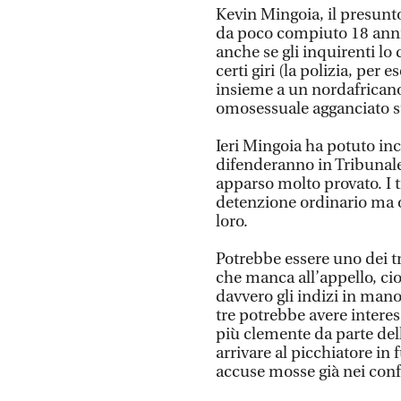
Kevin Mingoia, il presunt
da poco compiuto 18 anni e
anche se gli inquirenti lo
certi giri (la polizia, per
insieme a un nordafricano
omosessuale agganciato su
Ieri Mingoia ha potuto in
difenderanno in Tribunale
apparso molto provato. I tr
detenzione ordinario ma o
loro.
Potrebbe essere uno dei tr
che manca all’appello, ci
davvero gli indizi in mano
tre potrebbe avere intere
più clemente da parte dell
arrivare al picchiatore in
accuse mosse già nei confro