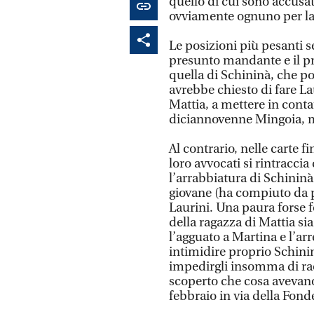
quello di cui sono accusati
ovviamente ognuno per la
Le posizioni più pesanti s
presunto mandante e il pr
quella di Schininà, che p
avrebbe chiesto di fare La
Mattia, a mettere in conta
diciannovenne Mingoia, ma
Al contrario, nelle carte f
loro avvocati si rintraccia
l’arrabbiatura di Schininà
giovane (ha compiuto da 
Laurini. Una paura forse f
della ragazza di Mattia si
l’agguato a Martina e l’arre
intimidire proprio Schinin
impedirgli insomma di ra
scoperto che cosa avevano f
febbraio in via della Fond