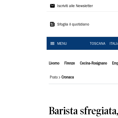
Il
Iscriviti alle Newsletter
Tirreno
Sfoglia il quotidiano
MENU
TOSCANA
ITAL
Livorno
Firenze
Cecina-Rosignano
Emp
Prato
Cronaca
Barista sfregiata,