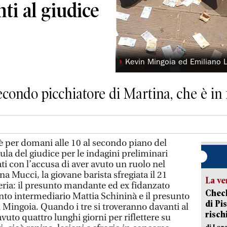
ti al giudice
◗
Kevin Mingoia ed Emiliano L
econdo picchiatore di Martina, che è in
per domani alle 10 al secondo piano del
aula del giudice per le indagini preliminari
ti con l’accusa di aver avuto un ruolo nel
na Mucci, la giovane barista sfregiata il 21
La ve
deria: il presunto mandante ed ex fidanzato
Check
nto intermediario Mattia Schininà e il presunto
di Pis
 Mingoia. Quando i tre si troveranno davanti al
risch
uto quattro lunghi giorni per riflettere su
di Lor