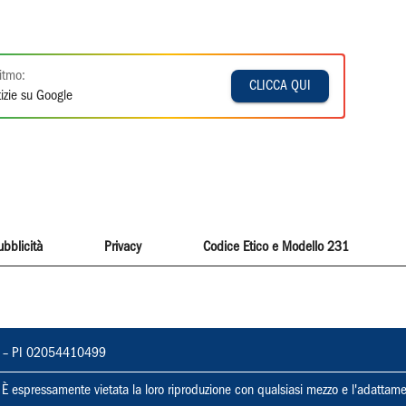
itmo:
CLICCA QUI
izie su Google
ubblicità
Privacy
Codice Etico e Modello 231
vorno – PI 02054410499
ti. È espressamente vietata la loro riproduzione con qualsiasi mezzo e l'adattame