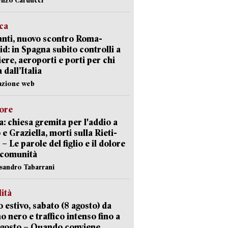
ica
nti, nuovo scontro Roma-
d: in Spagna subito controlli a
iere, aeroporti e porti per chi
 dall’Italia
azione web
lore
: chiesa gremita per l'addio a
 e Graziella, morti sulla Rieti-
 – Le parole del figlio e il dolore
 comunità
ssandro Tabarrani
lità
 estivo, sabato (8 agosto) da
no nero e traffico intenso fino a
agosto – Quando conviene