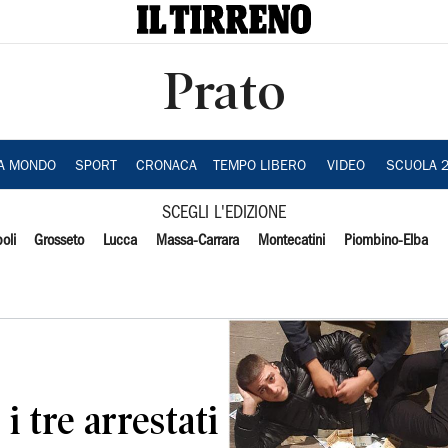
Prato
IA MONDO
SPORT
CRONACA
TEMPO LIBERO
VIDEO
SCUOLA 
SCEGLI L'EDIZIONE
oli
Grosseto
Lucca
Massa-Carrara
Montecatini
Piombino-Elba
 i tre arrestati