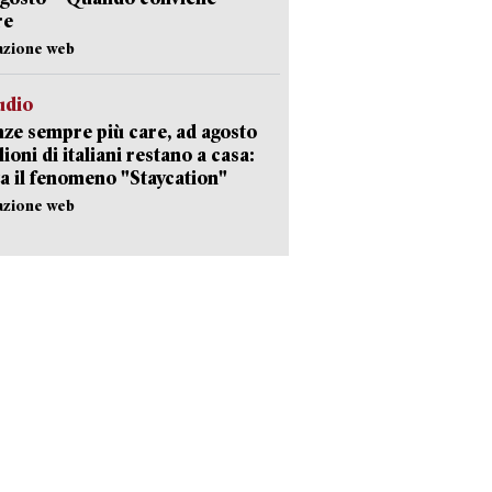
re
azione web
udio
ze sempre più care, ad agosto
lioni di italiani restano a casa:
a il fenomeno "Staycation"
azione web