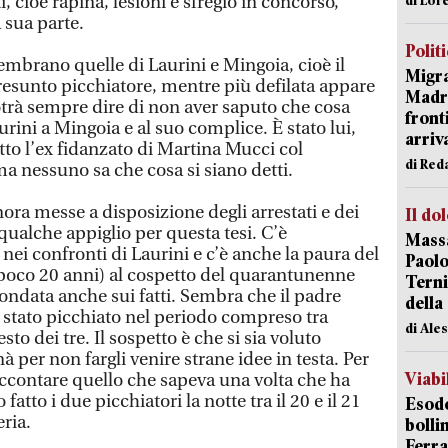
, cioè rapina, lesioni e sfregio in concorso,
 sua parte.
Polit
embrano quelle di Laurini e Mingoia, cioè il
Migra
esunto picchiatore, mentre più defilata appare
Madri
otrà sempre dire di non aver saputo che cosa
front
urini a Mingoia e al suo complice. È stato lui,
arriva
tto l’ex fidanzato di Martina Mucci col
di Red
 nessuno sa che cosa si siano detti.
inora messe a disposizione degli arrestati e dei
Il do
 qualche appiglio per questa tesi. C’è
Massa
 nei confronti di Laurini e c’è anche la paura del
Paolo
poco 20 anni) al cospetto del quarantunenne
Terni
ondata anche sui fatti. Sembra che il padre
della
a stato picchiato nel periodo compreso tra
di Ale
sto dei tre. Il sospetto è che si sia voluto
à per non fargli venire strane idee in testa. Per
Viabi
ccontare quello che sapeva una volta che ha
atto i due picchiatori la notte tra il 20 e il 21
Esodo
eria.
bolli
Ferr