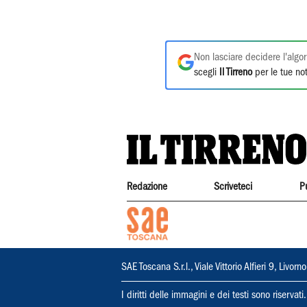
Non lasciare decidere l'algor
scegli
Il Tirreno
per le tue not
Redazione
Scriveteci
P
SAE Toscana S.r.l., Viale Vittorio Alfieri 9, Li
I diritti delle immagini e dei testi sono riserva