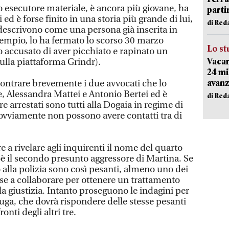
o esecutore materiale, è ancora più giovane, ha
parti
d è forse finito in una storia più grande di lui,
di Red
 descrivono come una persona già inserita in
 esempio, lo ha fermato lo scorso 30 marzo
Lo st
 accusato di aver picchiato e rapinato un
Vacan
lla piattaforma Grindr).
24 mi
avanz
contrare brevemente i due avvocati che lo
, Alessandra Mattei e Antonio Bertei ed è
di Red
e arrestati sono tutti alla Dogaia in regime di
vviamente non possono avere contatti tra di
e a rivelare agli inquirenti il nome del quarto
oè il secondo presunto aggressore di Martina. Se
 alla polizia sono così pesanti, almeno uno dei
sse a collaborare per ottenere un trattamento
a giustizia. Intanto proseguono le indagini per
 fuga, che dovrà rispondere delle stesse pesanti
nti degli altri tre.