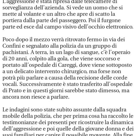
L’aggressione è stata ripresa dalle telecamere di
sorveglianza dell’azienda. Si vede un uomo che si
mette al volante e un altro che apre di scatto la
portiera dalla parte del passeggero. Poi il furgone
parte ed esce dal campo visivo dell’occhio elettronico.
Poco dopo il mezzo verrà ritrovato fermo in via dei
Confini e segnalato alla polizia da un gruppo di
pachistani. A terra, in un lago di sangue, c’è l’operaio
di 20 anni, colpito alla gola, che viene soccorso e
portato all’ospedale di Careggi, dove viene sottoposto
a un delicato intervento chirurgico, ma forse non
potrà più parlare a causa della recisione delle corde
vocali. Successivamente è stato trasferito all’ospedale
di Prato e in questi giorni sarebbe stato dimesso, ma
ancora non riesce a parlare.
Le indagini sono state subito assunte dalla squadra
mobile della polizia, che per prima cosa ha raccolto le
testimonianze dei presenti per ricostruire la dinamica
dell’aggressione e poi quelle della giovane donna e dei
suoi familiari per capire il possibile movente. Alla fine