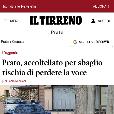
Il
Iscriviti alle Newsletter
ABBONATI
Tirreno
MENU
ACCEDI
Prato
Prato
Cronaca
SEGUICI SU
DISCOVER
L'agguato
Prato, accoltellato per sbaglio
rischia di perdere la voce
di Paolo Nencioni