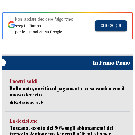
Non lasciare decidere l'algoritmo:
CLICCA QUI
scegli
Il Tirreno
per le tue notizie su Google
In Primo Piano
I nostri soldi
Bollo auto, novità sul pagamento: cosa cambia con il
nuovo decreto
di Redazione web
La decisione
Toscana, sconto del 50% sugli abbonamenti del
treno: la Regione usa le penali a Trenitalia per