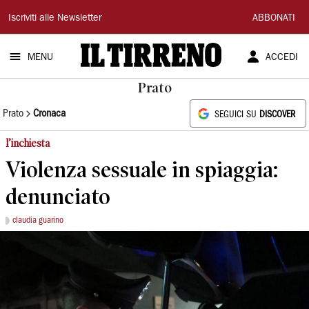
Il
Iscriviti alle Newsletter
ABBONATI
Tirreno
MENU
ACCEDI
Prato
Prato
Cronaca
SEGUICI SU
DISCOVER
l’inchiesta
Violenza sessuale in spiaggia:
denunciato
claudia guarino