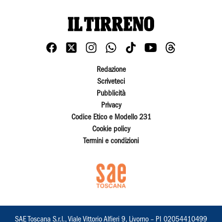
Redazione
Scriveteci
Pubblicità
Privacy
Codice Etico e Modello 231
Cookie policy
Termini e condizioni
SAE Toscana S.r.l., Viale Vittorio Alfieri 9, Livorno – PI 02054410499