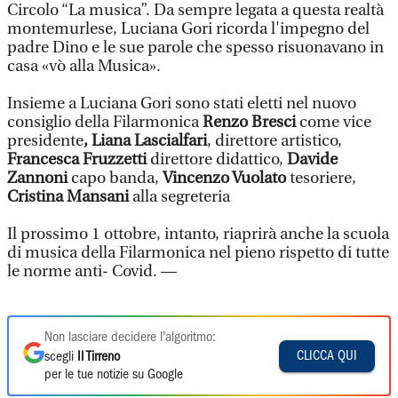
Circolo “La musica”. Da sempre legata a questa realtà
montemurlese, Luciana Gori ricorda l'impegno del
padre Dino e le sue parole che spesso risuonavano in
casa «vò alla Musica».
Insieme a Luciana Gori sono stati eletti nel nuovo
consiglio della Filarmonica
Renzo Bresci
come vice
presidente
, Liana Lascialfari
, direttore artistico,
Francesca Fruzzetti
direttore didattico,
Davide
Zannoni
capo banda,
Vincenzo Vuolato
tesoriere,
Cristina Mansani
alla segreteria
Il prossimo 1 ottobre, intanto, riaprirà anche la scuola
di musica della Filarmonica nel pieno rispetto di tutte
le norme anti- Covid. —
Non lasciare decidere l'algoritmo:
CLICCA QUI
scegli
Il Tirreno
per le tue notizie su Google