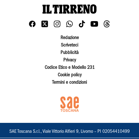
Redazione
Scriveteci
Pubblicità
Privacy
Codice Etico e Modello 231
Cookie policy
Termini e condizioni
SAE Toscana S.r.l., Viale Vittorio Alfieri 9, Livorno – PI 02054410499