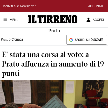
Il
Iscriviti alle Newsletter
ABBONATI
Tirreno
MENU
ACCEDI
Prato
Prato
Cronaca
SEGUICI SU
DISCOVER
E' stata una corsa al voto: a
Prato affuenza in aumento di 19
punti