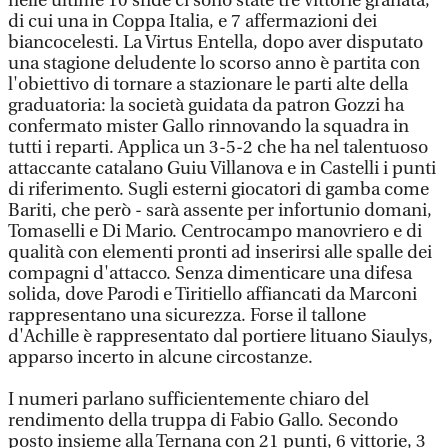
nelle ultime 10 sfide ci sono state tre vittorie granata,
di cui una in Coppa Italia, e 7 affermazioni dei
biancocelesti. La Virtus Entella, dopo aver disputato
una stagione deludente lo scorso anno è partita con
l'obiettivo di tornare a stazionare le parti alte della
graduatoria: la società guidata da patron Gozzi ha
confermato mister Gallo rinnovando la squadra in
tutti i reparti. Applica un 3-5-2 che ha nel talentuoso
attaccante catalano Guiu Villanova e in Castelli i punti
di riferimento. Sugli esterni giocatori di gamba come
Bariti, che però - sarà assente per infortunio domani,
Tomaselli e Di Mario. Centrocampo manovriero e di
qualità con elementi pronti ad inserirsi alle spalle dei
compagni d'attacco. Senza dimenticare una difesa
solida, dove Parodi e Tiritiello affiancati da Marconi
rappresentano una sicurezza. Forse il tallone
d'Achille è rappresentato dal portiere lituano Siaulys,
apparso incerto in alcune circostanze.
I numeri parlano sufficientemente chiaro del
rendimento della truppa di Fabio Gallo. Secondo
posto insieme alla Ternana con 21 punti, 6 vittorie, 3