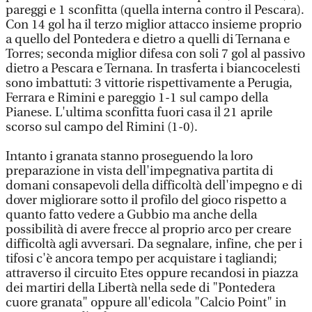
pareggi e 1 sconfitta (quella interna contro il Pescara).
Con 14 gol ha il terzo miglior attacco insieme proprio
a quello del Pontedera e dietro a quelli di Ternana e
Torres; seconda miglior difesa con soli 7 gol al passivo
dietro a Pescara e Ternana. In trasferta i biancocelesti
sono imbattuti: 3 vittorie rispettivamente a Perugia,
Ferrara e Rimini e pareggio 1-1 sul campo della
Pianese. L'ultima sconfitta fuori casa il 21 aprile
scorso sul campo del Rimini (1-0).
Intanto i granata stanno proseguendo la loro
preparazione in vista dell'impegnativa partita di
domani consapevoli della difficoltà dell'impegno e di
dover migliorare sotto il profilo del gioco rispetto a
quanto fatto vedere a Gubbio ma anche della
possibilità di avere frecce al proprio arco per creare
difficoltà agli avversari. Da segnalare, infine, che per i
tifosi c'è ancora tempo per acquistare i tagliandi;
attraverso il circuito Etes oppure recandosi in piazza
dei martiri della Libertà nella sede di "Pontedera
cuore granata" oppure all'edicola "Calcio Point" in