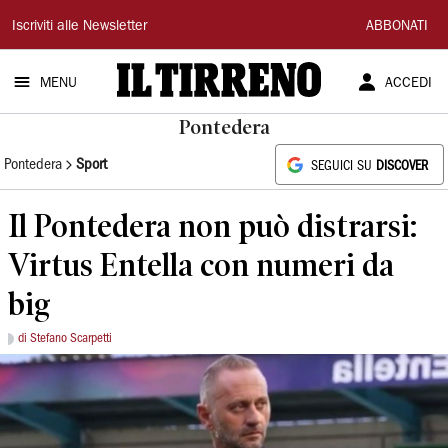
Il
Iscriviti alle Newsletter
ABBONATI
Tirreno
MENU
ACCEDI
Pontedera
Pontedera
Sport
SEGUICI SU
DISCOVER
Il Pontedera non può distrarsi:
Virtus Entella con numeri da
big
di Stefano Scarpetti