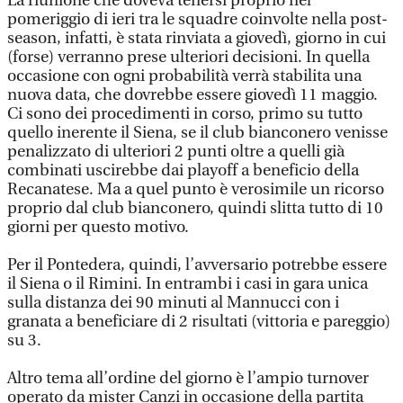
La riunione che doveva tenersi proprio nel
pomeriggio di ieri tra le squadre coinvolte nella post-
season, infatti, è stata rinviata a giovedì, giorno in cui
(forse) verranno prese ulteriori decisioni. In quella
occasione con ogni probabilità verrà stabilita una
nuova data, che dovrebbe essere giovedì 11 maggio.
Ci sono dei procedimenti in corso, primo su tutto
quello inerente il Siena, se il club bianconero venisse
penalizzato di ulteriori 2 punti oltre a quelli già
combinati uscirebbe dai playoff a beneficio della
Recanatese. Ma a quel punto è verosimile un ricorso
proprio dal club bianconero, quindi slitta tutto di 10
giorni per questo motivo.
Per il Pontedera, quindi, l’avversario potrebbe essere
il Siena o il Rimini. In entrambi i casi in gara unica
sulla distanza dei 90 minuti al Mannucci con i
granata a beneficiare di 2 risultati (vittoria e pareggio)
su 3.
Altro tema all’ordine del giorno è l’ampio turnover
operato da mister Canzi in occasione della partita