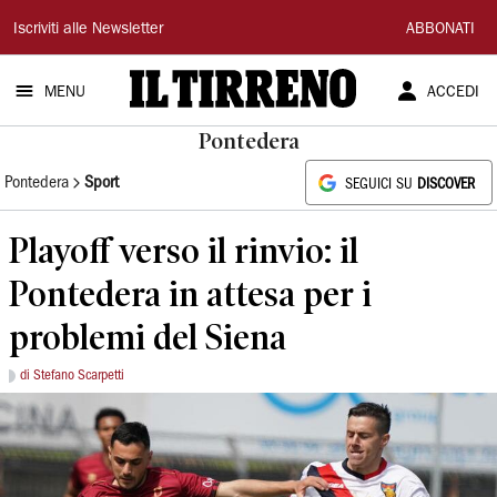
Il
Iscriviti alle Newsletter
ABBONATI
Tirreno
MENU
ACCEDI
Pontedera
Pontedera
Sport
SEGUICI SU
DISCOVER
Playoff verso il rinvio: il
Pontedera in attesa per i
problemi del Siena
di Stefano Scarpetti